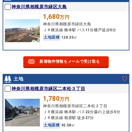
神奈川県相模原市緑区大島
1,680
万円
神奈川県相模原市緑区大島
ＪＲ横浜線 橋本駅 バス11分榎戸徒歩5分
土
地
面
積
128.33㎡
新着物件情報をメールで受け取る
土地
神奈川県相模原市緑区二本松３丁目
1,780
万円
神奈川県相模原市緑区二本松３丁目
ＪＲ横浜線 橋本駅 バス22分森の上徒歩5分
ＪＲ横浜線 相原駅 徒歩27分
土
地
面
積
92.58㎡