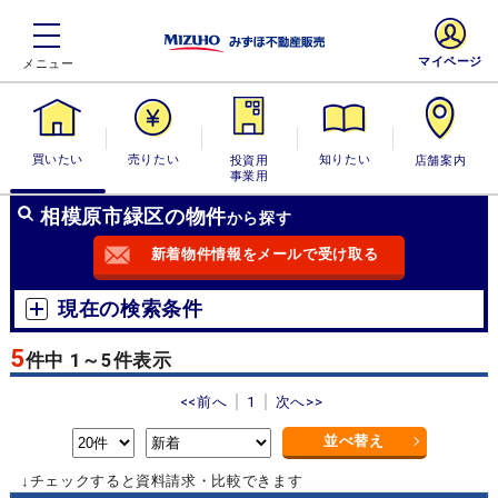
マイページ
買いたい
売りたい
投資用・事業
知りたい
店舗案内
用
相模原市緑区の物件
から探す
新着物件情報をメールで受け取る
現在の検索条件
5
件中 1～5件表示
<<前へ
1
次へ>>
並べ替え
↓チェックすると資料請求・比較できます