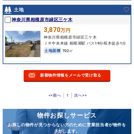
土地
神奈川県相模原市緑区三ケ木
3,870
万円
神奈川県相模原市緑区三ケ木
ＪＲ中央本線 相模湖駅 バス19分桜木徒歩1分
土
地
面
積
702㎡
新着物件情報をメールで受け取る
<<前へ
1
次へ>>
物件お探しサービス
お探しの物件が見つからない方のために営業担当者が物件を
さがします。