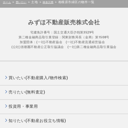
>
>
土地
>
>
相模原市緑区の物件一覧
ホーム
買いたい
神奈川県
みずほ不動産販売株式会社
宅建免許番号：国土交通大臣(10)第3529号
第二種金融商品取引業登録：関東財務局長（金商）第1508号
加盟団体：(一社)不動産協会 (一社)不動産流通経営協会
(公社)首都圏不動産公正取引協議会 (一社)第二種金融商品取引業協会
買いたい(不動産購入/物件検索)
売りたい(無料査定)
投資用・事業用
知りたい(不動産お役立ち情報)