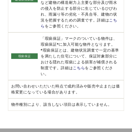
など建物の構造耐力上主要な部分及び雨水
の侵入を防止する部分に生じているひびわ
れ、雨漏り等の劣化・不具合等、建物の状
況を把握するための調査です。詳細は
こち
ら
をご参照ください。
「瑕疵保証」マークのついている物件は、
瑕疵保証*に加入可能な物件となります。
*瑕疵保証とは、建物状況調査で一定の基準
を満たした住宅について、保証対象部分に
瑕疵保証
おける隠れた瑕疵による損害が補償される
制度です。詳細は
こちら
をご参照くださ
い。
お問い合わせいただいた時点で成約済みや販売中止または価
格変更になっている場合があります。
物件種別により、該当しない項目は表示していません。