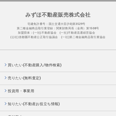
みずほ不動産販売株式会社
宅建免許番号：国土交通大臣(10)第3529号
第二種金融商品取引業登録：関東財務局長（金商）第1508号
加盟団体：(一社)不動産協会 (一社)不動産流通経営協会
(公社)首都圏不動産公正取引協議会 (一社)第二種金融商品取引業協会
買いたい(不動産購入/物件検索)
売りたい(無料査定)
投資用・事業用
知りたい(不動産お役立ち情報)