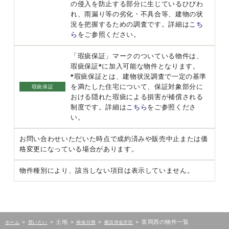
の侵入を防止する部分に生じているひびわ
れ、雨漏り等の劣化・不具合等、建物の状
況を把握するための調査です。詳細は
こち
ら
をご参照ください。
「瑕疵保証」マークのついている物件は、
瑕疵保証*に加入可能な物件となります。
*瑕疵保証とは、建物状況調査で一定の基準
を満たした住宅について、保証対象部分に
瑕疵保証
おける隠れた瑕疵による損害が補償される
制度です。詳細は
こちら
をご参照くださ
い。
お問い合わせいただいた時点で成約済みや販売中止または価
格変更になっている場合があります。
物件種別により、該当しない項目は表示していません。
>
>
土地
>
>
>
富岡西の物件一覧
ホーム
買いたい
神奈川県
横浜市金沢区