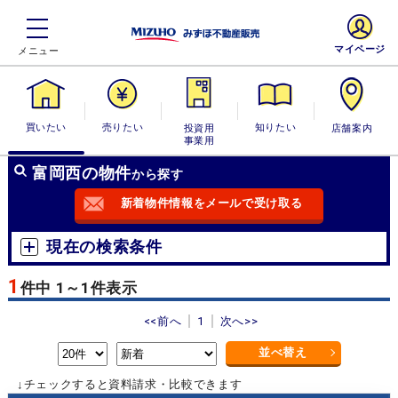
マイページ
買いたい
売りたい
投資用・事業
知りたい
店舗案内
用
富岡西の物件
から探す
新着物件情報をメールで受け取る
現在の検索条件
1
件中 1～1件表示
<<前へ
1
次へ>>
並べ替え
↓チェックすると資料請求・比較できます