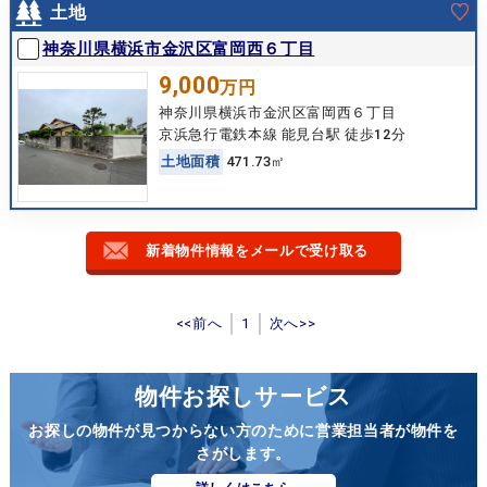
土地
神奈川県横浜市金沢区富岡西６丁目
9,000
万円
神奈川県横浜市金沢区富岡西６丁目
京浜急行電鉄本線 能見台駅 徒歩12分
土
地
面
積
471.73㎡
新着物件情報をメールで受け取る
<<前へ
1
次へ>>
物件お探しサービス
お探しの物件が見つからない方のために営業担当者が物件を
さがします。