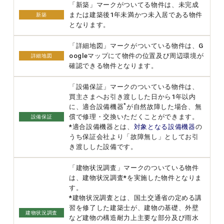
「新築」マークがついてる物件は、未完成
または建築後1年未満かつ未入居である物件
新築
となります。
「詳細地図」マークがついている物件は、G
oogleマップにて物件の位置及び周辺環境が
詳細地図
確認できる物件となります。
「設備保証」マークのついている物件は、
買主さまへお引き渡しした日から1年以内
*
に、適合設備機器
が自然故障した場合、無
償で修理・交換いただくことができます。
設備保証
*適合設備機器とは、
対象となる設備機器
の
うち保証会社より「故障無し」としてお引
き渡しした設備です。
「建物状況調査」マークのついている物件
は、建物状況調査*を実施した物件となりま
す。
*建物状況調査とは、国土交通省の定める講
習を修了した建築士が、建物の基礎、外壁
建物状況調査
など建物の構造耐力上主要な部分及び雨水