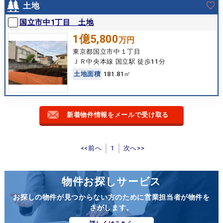
土地
国立市中1丁目 土地
1億5,800
万円
東京都国立市中１丁目
ＪＲ中央本線 国立駅 徒歩11分
土
地
面
積
181.81㎡
新着物件情報をメールで受け取る
<<前へ
1
次へ>>
物件お探しサービス
お探しの物件が見つからない方のために営業担当者が物件を
さがします。