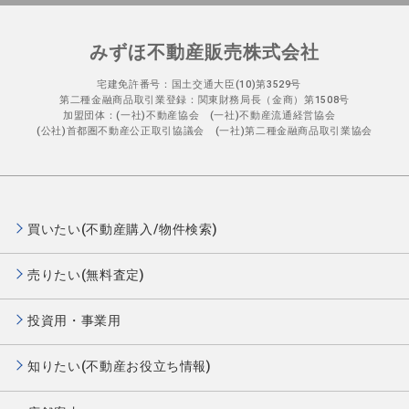
みずほ不動産販売株式会社
宅建免許番号：国土交通大臣(10)第3529号
第二種金融商品取引業登録：関東財務局長（金商）第1508号
加盟団体：(一社)不動産協会 (一社)不動産流通経営協会
(公社)首都圏不動産公正取引協議会 (一社)第二種金融商品取引業協会
買いたい(不動産購入/物件検索)
売りたい(無料査定)
投資用・事業用
知りたい(不動産お役立ち情報)