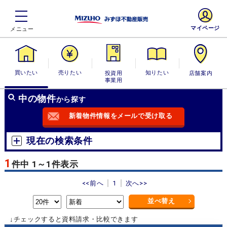
マイページ
買いたい
売りたい
投資用・事業
知りたい
店舗案内
用
中の物件
から探す
新着物件情報をメールで受け取る
現在の検索条件
1
件中 1～1件表示
<<前へ
1
次へ>>
並べ替え
↓チェックすると資料請求・比較できます