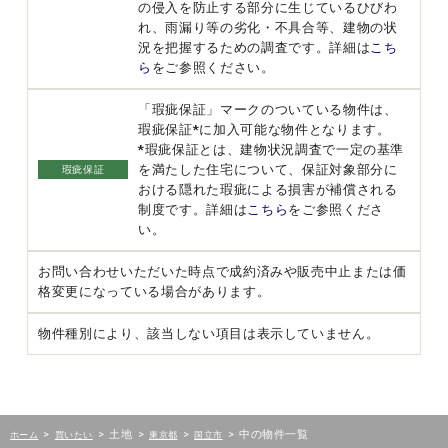
の侵入を防止する部分に生じているひびわ
れ、雨漏り等の劣化・不具合等、建物の状
況を把握するための調査です。詳細は
こち
ら
をご参照ください。
「瑕疵保証」マークのついている物件は、
瑕疵保証*に加入可能な物件となります。
*瑕疵保証とは、建物状況調査で一定の基準
を満たした住宅について、保証対象部分に
瑕疵保証
おける隠れた瑕疵による損害が補償される
制度です。詳細は
こちら
をご参照くださ
い。
お問い合わせいただいた時点で成約済みや販売中止または価
格変更になっている場合があります。
物件種別により、該当しない項目は表示していません。
>
>
土地
>
>
>
中の物件一覧
ホーム
買いたい
東京都
国立市