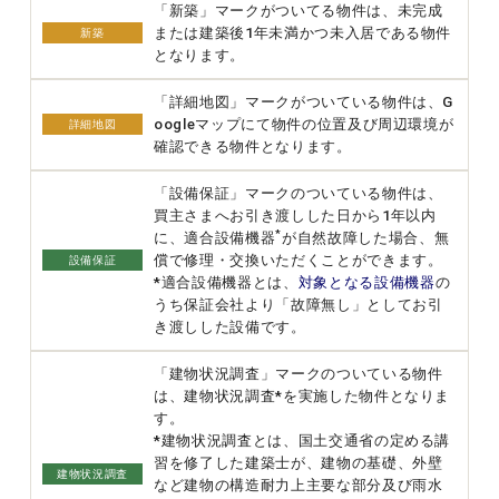
「新築」マークがついてる物件は、未完成
または建築後1年未満かつ未入居である物件
新築
となります。
「詳細地図」マークがついている物件は、G
oogleマップにて物件の位置及び周辺環境が
詳細地図
確認できる物件となります。
「設備保証」マークのついている物件は、
買主さまへお引き渡しした日から1年以内
*
に、適合設備機器
が自然故障した場合、無
償で修理・交換いただくことができます。
設備保証
*適合設備機器とは、
対象となる設備機器
の
うち保証会社より「故障無し」としてお引
き渡しした設備です。
「建物状況調査」マークのついている物件
は、建物状況調査*を実施した物件となりま
す。
*建物状況調査とは、国土交通省の定める講
習を修了した建築士が、建物の基礎、外壁
建物状況調査
など建物の構造耐力上主要な部分及び雨水