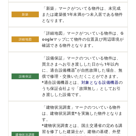
「新築」マークがついてる物件は、未完成
または建築後1年未満かつ未入居である物件
新築
となります。
「詳細地図」マークがついている物件は、G
oogleマップにて物件の位置及び周辺環境が
詳細地図
確認できる物件となります。
「設備保証」マークのついている物件は、
買主さまへお引き渡しした日から1年以内
*
に、適合設備機器
が自然故障した場合、無
償で修理・交換いただくことができます。
設備保証
*適合設備機器とは、
対象となる設備機器
の
うち保証会社より「故障無し」としてお引
き渡しした設備です。
「建物状況調査」マークのついている物件
は、建物状況調査*を実施した物件となりま
す。
*建物状況調査とは、国土交通省の定める講
習を修了した建築士が、建物の基礎、外壁
建物状況調査