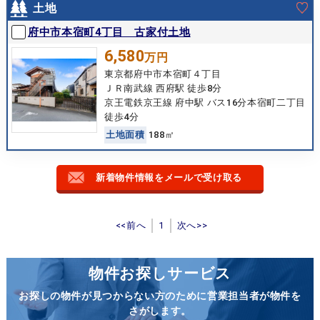
土地
府中市本宿町4丁目 古家付土地
6,580
万円
東京都府中市本宿町４丁目
ＪＲ南武線 西府駅 徒歩8分
京王電鉄京王線 府中駅 バス16分本宿町二丁目
徒歩4分
土
地
面
積
188㎡
新着物件情報をメールで受け取る
<<前へ
1
次へ>>
物件お探しサービス
お探しの物件が見つからない方のために営業担当者が物件を
さがします。