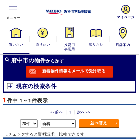
マイページ
買いたい
売りたい
投資用・事業
知りたい
店舗案内
用
府中市の物件
から探す
新着物件情報をメールで受け取る
現在の検索条件
1
件中 1～1件表示
<<前へ
1
次へ>>
並べ替え
↓チェックすると資料請求・比較できます