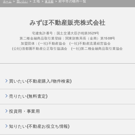
>
>
土地
>
>
府中市の物件一覧
ホーム
買いたい
東京都
みずほ不動産販売株式会社
宅建免許番号：国土交通大臣(10)第3529号
第二種金融商品取引業登録：関東財務局長（金商）第1508号
加盟団体：(一社)不動産協会 (一社)不動産流通経営協会
(公社)首都圏不動産公正取引協議会 (一社)第二種金融商品取引業協会
買いたい(不動産購入/物件検索)
売りたい(無料査定)
投資用・事業用
知りたい(不動産お役立ち情報)