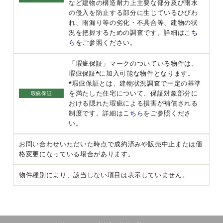
など建物の構造耐力上主要な部分及び雨水
の侵入を防止する部分に生じているひびわ
れ、雨漏り等の劣化・不具合等、建物の状
況を把握するための調査です。詳細は
こち
ら
をご参照ください。
「瑕疵保証」マークのついている物件は、
瑕疵保証*に加入可能な物件となります。
*瑕疵保証とは、建物状況調査で一定の基準
を満たした住宅について、保証対象部分に
瑕疵保証
おける隠れた瑕疵による損害が補償される
制度です。詳細は
こちら
をご参照くださ
い。
お問い合わせいただいた時点で成約済みや販売中止または価
格変更になっている場合があります。
物件種別により、該当しない項目は表示していません。