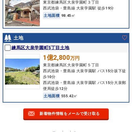
東京都練馬区大泉学園町３丁目
西武池袋・豊島線 大泉学園駅 徒歩19分
土
地
面
積
98.45㎡
土地
練馬区大泉学園町5丁目土地
1億2,800
万円
東京都練馬区大泉学園町５丁目
西武池袋・豊島線 大泉学園駅 バス15分坂下徒
歩10分
西武池袋・豊島線 大泉学園駅 バス15分大泉郵
便局徒歩12分
土
地
面
積
555.42㎡
新着物件情報をメールで受け取る