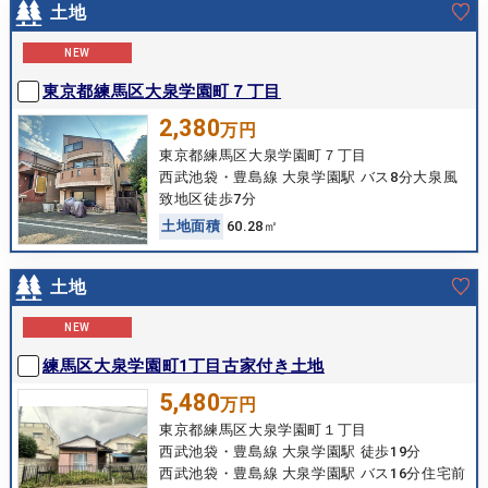
土地
NEW
東京都練馬区大泉学園町７丁目
2,380
万円
東京都練馬区大泉学園町７丁目
西武池袋・豊島線 大泉学園駅 バス8分大泉風
致地区徒歩7分
土
地
面
積
60.28㎡
土地
NEW
練馬区大泉学園町1丁目古家付き土地
5,480
万円
東京都練馬区大泉学園町１丁目
西武池袋・豊島線 大泉学園駅 徒歩19分
西武池袋・豊島線 大泉学園駅 バス16分住宅前