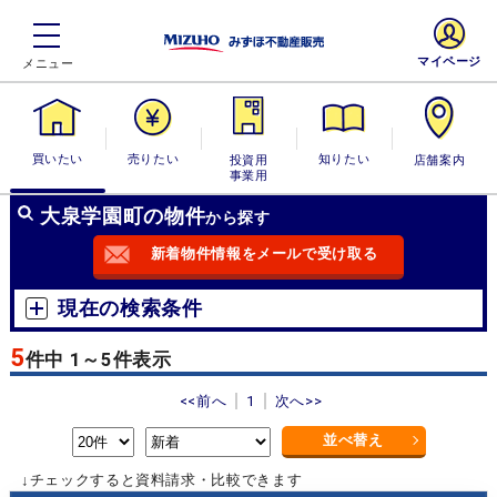
マイページ
買いたい
売りたい
投資用・事業
知りたい
店舗案内
用
大泉学園町の物件
から探す
新着物件情報をメールで受け取る
現在の検索条件
5
件中 1～5件表示
<<前へ
1
次へ>>
並べ替え
↓チェックすると資料請求・比較できます