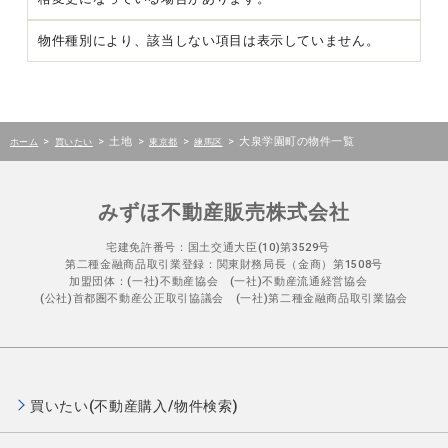
物件種別により、該当しない項目は表示していません。
>
>
土地
>
>
>
大泉学園町の物件一覧
ホーム
買いたい
東京都
練馬区
みずほ不動産販売株式会社
宅建免許番号：国土交通大臣(10)第3529号
第二種金融商品取引業登録：関東財務局長（金商）第1508号
加盟団体：(一社)不動産協会 (一社)不動産流通経営協会
(公社)首都圏不動産公正取引協議会 (一社)第二種金融商品取引業協会
買いたい(不動産購入/物件検索)