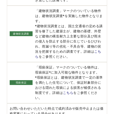
き渡しした設備です。
「建物状況調査」マークのついている物件
は、建物状況調査*を実施した物件となりま
す。
*建物状況調査とは、国土交通省の定める講
習を修了した建築士が、建物の基礎、外壁
建物状況調査
など建物の構造耐力上主要な部分及び雨水
の侵入を防止する部分に生じているひびわ
れ、雨漏り等の劣化・不具合等、建物の状
況を把握するための調査です。詳細は
こち
ら
をご参照ください。
「瑕疵保証」マークのついている物件は、
瑕疵保証*に加入可能な物件となります。
*瑕疵保証とは、建物状況調査で一定の基準
を満たした住宅について、保証対象部分に
瑕疵保証
おける隠れた瑕疵による損害が補償される
制度です。詳細は
こちら
をご参照くださ
い。
お問い合わせいただいた時点で成約済みや販売中止または価
格変更になっている場合があります。