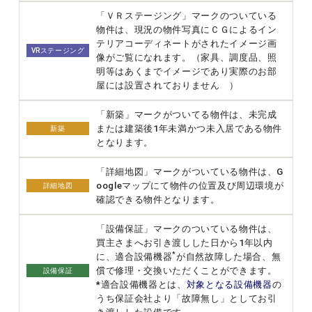
「ＶＲステージング」マークのついている
物件は、現況の物件写真にＣＧによるイン
テリアコーディネートがされたイメージ画
VRステージング
像がご覧になれます。（家具、調度品、照
明等はあくまでイメージであり実際のお部
屋には設置されておりません ）
「新築」マークがついてる物件は、未完成
または建築後1年未満かつ未入居である物件
新築
となります。
「詳細地図」マークがついている物件は、G
oogleマップにて物件の位置及び周辺環境が
詳細地図
確認できる物件となります。
「設備保証」マークのついている物件は、
買主さまへお引き渡しした日から1年以内
*
に、適合設備機器
が自然故障した場合、無
償で修理・交換いただくことができます。
設備保証
*適合設備機器とは、
対象となる設備機器
の
うち保証会社より「故障無し」としてお引