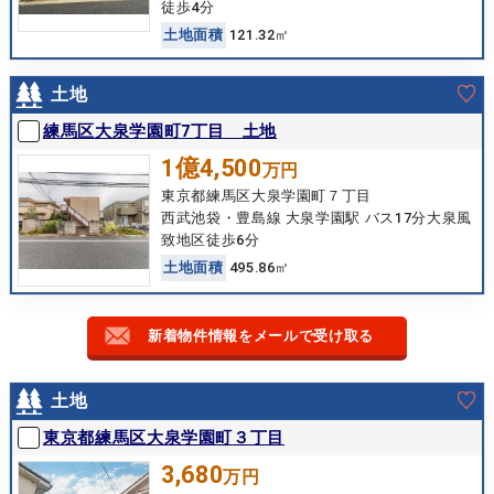
徒歩4分
土
地
面
積
121.32㎡
土地
練馬区大泉学園町7丁目 土地
1億4,500
万円
東京都練馬区大泉学園町７丁目
西武池袋・豊島線 大泉学園駅 バス17分大泉風
致地区徒歩6分
土
地
面
積
495.86㎡
新着物件情報をメールで受け取る
土地
東京都練馬区大泉学園町３丁目
3,680
万円