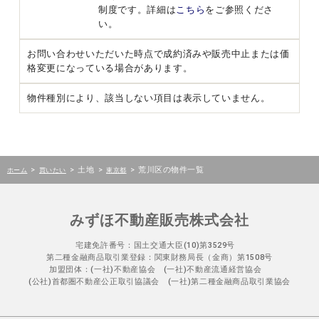
制度です。詳細は
こちら
をご参照くださ
い。
お問い合わせいただいた時点で成約済みや販売中止または価
格変更になっている場合があります。
物件種別により、該当しない項目は表示していません。
>
>
土地
>
>
荒川区の物件一覧
ホーム
買いたい
東京都
みずほ不動産販売株式会社
宅建免許番号：国土交通大臣(10)第3529号
第二種金融商品取引業登録：関東財務局長（金商）第1508号
加盟団体：(一社)不動産協会 (一社)不動産流通経営協会
(公社)首都圏不動産公正取引協議会 (一社)第二種金融商品取引業協会