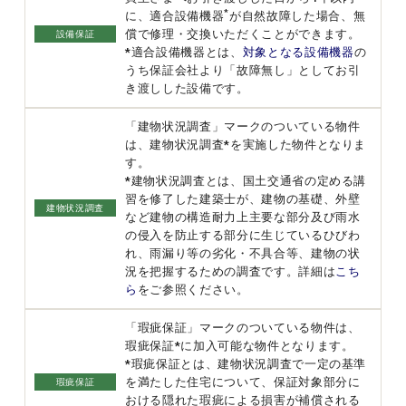
*
に、適合設備機器
が自然故障した場合、無
償で修理・交換いただくことができます。
設備保証
*適合設備機器とは、
対象となる設備機器
の
うち保証会社より「故障無し」としてお引
き渡しした設備です。
「建物状況調査」マークのついている物件
は、建物状況調査*を実施した物件となりま
す。
*建物状況調査とは、国土交通省の定める講
習を修了した建築士が、建物の基礎、外壁
建物状況調査
など建物の構造耐力上主要な部分及び雨水
の侵入を防止する部分に生じているひびわ
れ、雨漏り等の劣化・不具合等、建物の状
況を把握するための調査です。詳細は
こち
ら
をご参照ください。
「瑕疵保証」マークのついている物件は、
瑕疵保証*に加入可能な物件となります。
*瑕疵保証とは、建物状況調査で一定の基準
を満たした住宅について、保証対象部分に
瑕疵保証
おける隠れた瑕疵による損害が補償される