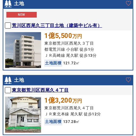
土地
NEW
荒川区西尾久三丁目土地（建築中ビル有）
1億5,500
万円
東京都荒川区西尾久３丁目
都電荒川線 小台駅 徒歩1分
ＪＲ高崎線 尾久駅 徒歩13分
土
地
面
積
121.72㎡
土地
東京都荒川区西尾久４丁目
1億3,200
万円
東京都荒川区西尾久４丁目
ＪＲ東北本線 尾久駅 徒歩12分
土
地
面
積
137.28㎡