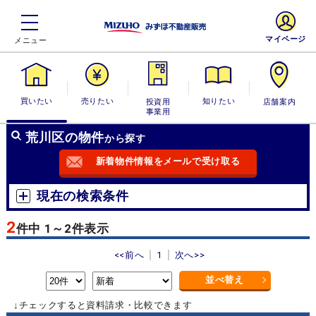
マイページ
買いたい
売りたい
投資用・事業
知りたい
店舗案内
用
荒川区の物件
から探す
新着物件情報をメールで受け取る
現在の検索条件
2
件中 1～2件表示
<<前へ
1
次へ>>
並べ替え
↓チェックすると資料請求・比較できます