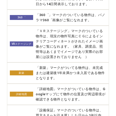
日から14日間表示しております。
「360゜」マークのついている物件は、パノ
360゜
ラマ360゜画像がご覧になれます。
「ＶＲステージング」マークのついている
物件は、現況の物件写真にＣＧによるイン
テリアコーディネートがされたイメージ画
VRステージング
像がご覧になれます。（家具、調度品、照
明等はあくまでイメージであり実際のお部
屋には設置されておりません ）
「新築」マークがついてる物件は、未完成
または建築後1年未満かつ未入居である物件
新築
となります。
「詳細地図」マークがついている物件は、G
oogleマップにて物件の位置及び周辺環境が
詳細地図
確認できる物件となります。
「設備保証」マークのついている物件は、
買主さまへお引き渡しした日から1年以内