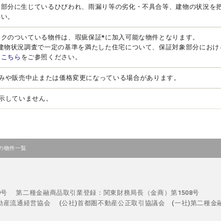
る部分に生じているひびわれ、雨漏り等の劣化・不具合等、建物の状況を
さい。
ークのついている物件は、瑕疵保証*に加入可能な物件となります。
、建物状況調査で一定の基準を満たした住宅について、保証対象部分におけ
は
こちら
をご参照ください。
みや販売中止または価格変更になっている場合があります。
示していません。
の物件一覧
29号
第二種金融商品取引業登録：関東財務局長（金商）第1508号
不動産流通経営協会
(公社)首都圏不動産公正取引協議会 (一社)第二種金