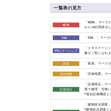
一覧表の見方
「NEW」マーク
NEW
から14日間表示
「360゜」マー
360゜
「ＶＲステージ
VRステージング
像がご覧になれ
「新築」マーク
新築
「詳細地図」マー
詳細地図
「設備保証」マ
償で修理・交換
設備保証
*適合設備機器と
「建物状況調査
*建物状況調査