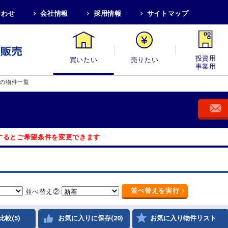
合わせ
会社情報
採用情報
サイトマップ
買いたい
売りたい
投資用・事業
の物件一覧
するとご希望条件を変更できます
並べ替え
を実行
並べ替え②
比較(5)
お気に入りに保存(20)
お気に入り物件リスト