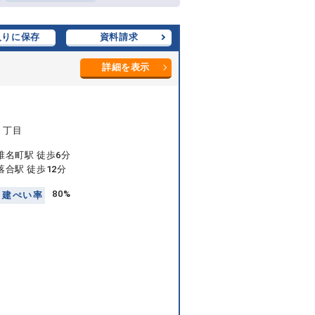
入りに保存
資料請求
詳細を表示
５丁目
椎名町駅 徒歩6分
合駅 徒歩12分
80%
建
ぺ
い
率