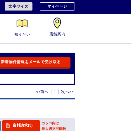
文字サイズ
マイページ
用
知りたい
店舗案内
新着物件情報をメールで受け取る
<<前へ
1
次へ>>
カッコ内は
資料請求(5)
最大選択可能数