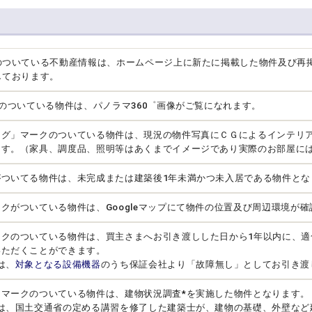
のついている不動産情報は、ホームページ上に新たに掲載した物件及び再
しております。
クのついている物件は、パノラマ360゜画像がご覧になれます。
ング」マークのついている物件は、現況の物件写真にＣＧによるインテリ
ます。（家具、調度品、照明等はあくまでイメージであり実際のお部屋に
がついてる物件は、未完成または建築後1年未満かつ未入居である物件とな
クがついている物件は、Googleマップにて物件の位置及び周辺環境が
ークのついている物件は、買主さまへお引き渡しした日から1年以内に、適
いただくことができます。
は、
対象となる設備機器
のうち保証会社より「故障無し」としてお引き渡
」マークのついている物件は、建物状況調査*を実施した物件となります。
とは、国土交通省の定める講習を修了した建築士が、建物の基礎、外壁など