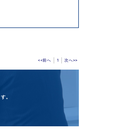
<<前へ
1
次へ>>
ます。