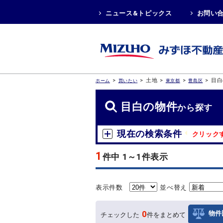
ニュース&トピックス
お問い
>
>
土地
>
>
>
目白
ホーム
買いたい
東京都
豊島区
目白の物件
から探す
現在の検索条件
クリック
1
件中 1～1件表示
表示件数
並べ替え
0
物件
チェックした
件をまとめて