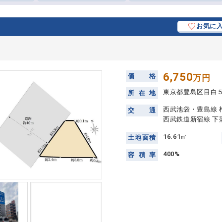
お気に
6,750
価
格
万円
東京都豊島区目白
所
在
地
西武池袋・豊島線 
交
通
西武鉄道新宿線 下落
16.61㎡
土
地
面
積
400%
容
積
率