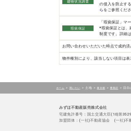
建物状況調査
の侵入を防止す
ら
をご参照くだ
「瑕疵保証」マ
*瑕疵保証とは
瑕疵保証
制度です。詳細
お問い合わせいただいた時点で成約済
物件種別により、該当しない項目は表
>
>
土地
>
>
>
目白
ホーム
買いたい
東京都
豊島区
みずほ不動産販売株式会社
宅建免許番号：国土交通大臣(10)第35
加盟団体：(一社)不動産協会 (一社)