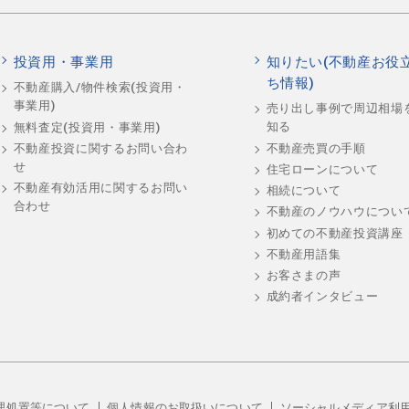
投資用・事業用
知りたい(不動産お役
ち情報)
不動産購入/物件検索(投資用・
事業用)
売り出し事例で周辺相場
知る
無料査定(投資用・事業用)
不動産売買の手順
不動産投資に関するお問い合わ
せ
住宅ローンについて
不動産有効活用に関するお問い
相続について
合わせ
不動産のノウハウについ
初めての不動産投資講座
不動産用語集
お客さまの声
成約者インタビュー
理処置等について
個人情報のお取扱いについて
ソーシャルメディア利