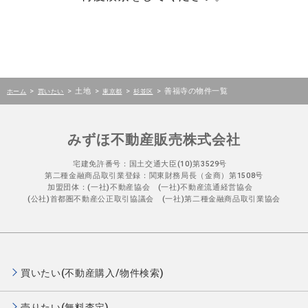
>
>
土地
>
>
>
善福寺の物件一覧
ホーム
買いたい
東京都
杉並区
みずほ不動産販売株式会社
宅建免許番号：国土交通大臣(10)第3529号
第二種金融商品取引業登録：関東財務局長（金商）第1508号
加盟団体：(一社)不動産協会 (一社)不動産流通経営協会
(公社)首都圏不動産公正取引協議会 (一社)第二種金融商品取引業協会
買いたい(不動産購入/物件検索)
売りたい(無料査定)