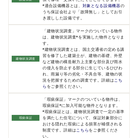
*適合設備機器とは、
対象となる設備機器
の
うち保証会社より「故障無し」としてお引
き渡しした設備です。
「建物状況調査」マークのついている物件
は、建物状況調査*を実施した物件となりま
す。
*建物状況調査とは、国土交通省の定める講
習を修了した建築士が、建物の基礎、外壁
建物状況調査
など建物の構造耐力上主要な部分及び雨水
の侵入を防止する部分に生じているひびわ
れ、雨漏り等の劣化・不具合等、建物の状
況を把握するための調査です。詳細は
こち
ら
をご参照ください。
「瑕疵保証」マークのついている物件は、
瑕疵保証*に加入可能な物件となります。
*瑕疵保証とは、建物状況調査で一定の基準
を満たした住宅について、保証対象部分に
瑕疵保証
おける隠れた瑕疵による損害が補償される
制度です。詳細は
こちら
をご参照くださ
い。