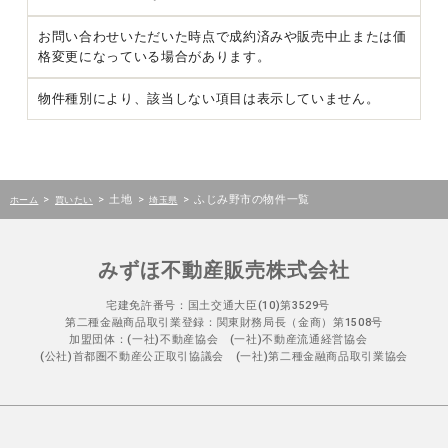
お問い合わせいただいた時点で成約済みや販売中止または価
格変更になっている場合があります。
物件種別により、該当しない項目は表示していません。
>
>
土地
>
>
ふじみ野市の物件一覧
ホーム
買いたい
埼玉県
みずほ不動産販売株式会社
宅建免許番号：国土交通大臣(10)第3529号
第二種金融商品取引業登録：関東財務局長（金商）第1508号
加盟団体：(一社)不動産協会 (一社)不動産流通経営協会
(公社)首都圏不動産公正取引協議会 (一社)第二種金融商品取引業協会