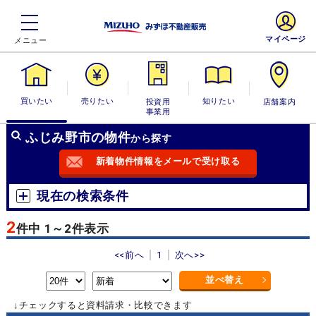
マイページ
買いたい
売りたい
投資用・事業
知りたい
店舗案内
用
ふじみ野市の物件
から探す
新着物件情報をメールで受け取る
現在の検索条件
2
件中 1～2件表示
<<前へ
1
次へ>>
並べ替え
↓チェックすると資料請求・比較できます