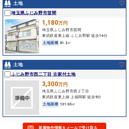
土地
埼玉県ふじみ野市苗間
1,180
万円
埼玉県ふじみ野市苗間
東武鉄道東上線 ふじみ野駅 徒歩16分
土
地
面
積
81.2㎡
土地
ふじみ野市西二丁目 古家付土地
3,300
万円
埼玉県ふじみ野市西２丁目
東武鉄道東上線 上福岡駅 徒歩9分
土
地
面
積
131.65㎡
新着物件情報をメールで受け取る