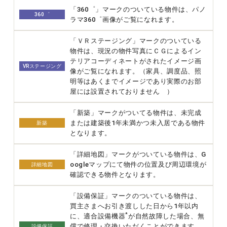
「360゜」マークのついている物件は、パノ
360゜
ラマ360゜画像がご覧になれます。
「ＶＲステージング」マークのついている
物件は、現況の物件写真にＣＧによるイン
テリアコーディネートがされたイメージ画
VRステージング
像がご覧になれます。（家具、調度品、照
明等はあくまでイメージであり実際のお部
屋には設置されておりません ）
「新築」マークがついてる物件は、未完成
または建築後1年未満かつ未入居である物件
新築
となります。
「詳細地図」マークがついている物件は、G
oogleマップにて物件の位置及び周辺環境が
詳細地図
確認できる物件となります。
「設備保証」マークのついている物件は、
買主さまへお引き渡しした日から1年以内
*
に、適合設備機器
が自然故障した場合、無
償で修理・交換いただくことができます。
設備保証