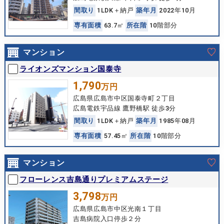
間
取
り
1LDK＋納戸
築
年
月
2022年10月
専
有
面
積
63.7㎡
所
在
階
10階部分
マンション
ライオンズマンション国泰寺
1,790
万円
広島県広島市中区国泰寺町２丁目
広島電鉄宇品線 鷹野橋駅 徒歩3分
間
取
り
1LDK＋納戸
築
年
月
1985年08月
専
有
面
積
57.45㎡
所
在
階
10階部分
マンション
フローレンス吉島通りプレミアムステージ
3,798
万円
広島県広島市中区光南１丁目
吉島病院入口停歩２分