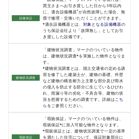
買主さまへお引き渡しした日から1年以内
*
に、適合設備機器
が自然故障した場合、無
償で修理・交換いただくことができます。
設備保証
*適合設備機器とは、
対象となる設備機器
の
うち保証会社より「故障無し」としてお引
き渡しした設備です。
「建物状況調査」マークのついている物件
は、建物状況調査*を実施した物件となりま
す。
*建物状況調査とは、国土交通省の定める講
習を修了した建築士が、建物の基礎、外壁
建物状況調査
など建物の構造耐力上主要な部分及び雨水
の侵入を防止する部分に生じているひびわ
れ、雨漏り等の劣化・不具合等、建物の状
況を把握するための調査です。詳細は
こち
ら
をご参照ください。
「瑕疵保証」マークのついている物件は、
瑕疵保証*に加入可能な物件となります。
*瑕疵保証とは、建物状況調査で一定の基準
を満たした住宅について、保証対象部分に
瑕疵保証