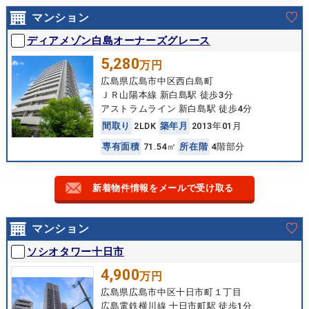
マンション
ディアメゾン白島オーナーズグレース
5,280
万円
広島県広島市中区西白島町
ＪＲ山陽本線 新白島駅 徒歩3分
アストラムライン 新白島駅 徒歩4分
間
取
り
2LDK
築
年
月
2013年01月
専
有
面
積
71.54㎡
所
在
階
4階部分
新着物件情報をメールで受け取る
マンション
ソシオタワー十日市
4,900
万円
広島県広島市中区十日市町１丁目
広島電鉄横川線 十日市町駅 徒歩1分