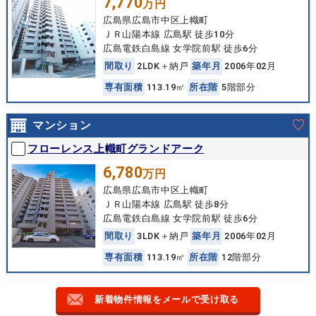
7,770
万円
広島県広島市中区上幟町
ＪＲ山陽本線 広島駅 徒歩10分
広島電鉄白島線 女学院前駅 徒歩6分
間
取
り
2LDK＋納戸
築
年
月
2006年02月
専
有
面
積
113.19㎡
所
在
階
5階部分
マンション
フローレンス上幟町グランドアーク
6,780
万円
広島県広島市中区上幟町
ＪＲ山陽本線 広島駅 徒歩8分
広島電鉄白島線 女学院前駅 徒歩6分
間
取
り
3LDK＋納戸
築
年
月
2006年02月
専
有
面
積
113.19㎡
所
在
階
12階部分
新着物件情報をメールで受け取る