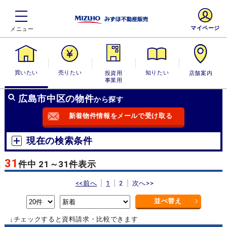
マイページ
買いたい
売りたい
投資用・事業
知りたい
店舗案内
用
広島市中区の物件
から探す
新着物件情報をメールで受け取る
現在の検索条件
31
件中 21～31件表示
<<前へ
1
2
次へ>>
並べ替え
↓チェックすると資料請求・比較できます