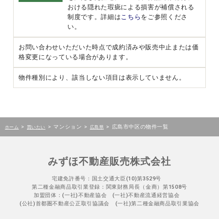
おける隠れた瑕疵による損害が補償される
制度です。詳細は
こちら
をご参照くださ
い。
お問い合わせいただいた時点で成約済みや販売中止または価
格変更になっている場合があります。
物件種別により、該当しない項目は表示していません。
>
>
マンション
>
>
広島市中区の物件一覧
ホーム
買いたい
広島県
みずほ不動産販売株式会社
宅建免許番号：国土交通大臣(10)第3529号
第二種金融商品取引業登録：関東財務局長（金商）第1508号
加盟団体：(一社)不動産協会 (一社)不動産流通経営協会
(公社)首都圏不動産公正取引協議会 (一社)第二種金融商品取引業協会