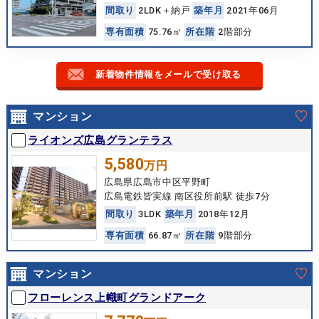
間
取
り
2LDK＋納戸
築
年
月
2021年06月
専
有
面
積
75.76㎡
所
在
階
2階部分
新着物件情報をメールで受け取る
マンション
ライオンズ広島グランテラス
5,580
万円
広島県広島市中区平野町
広島電鉄皆実線 南区役所前駅 徒歩7分
間
取
り
3LDK
築
年
月
2018年12月
専
有
面
積
66.87㎡
所
在
階
9階部分
マンション
フローレンス上幟町グランドアーク