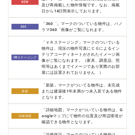
NEW
及び再掲載した物件情報です。なお、掲載
日から14日間表示しております。
「360゜」マークのついている物件は、パノ
360゜
ラマ360゜画像がご覧になれます。
「ＶＲステージング」マークのついている
物件は、現況の物件写真にＣＧによるイン
テリアコーディネートがされたイメージ画
VRステージング
像がご覧になれます。（家具、調度品、照
明等はあくまでイメージであり実際のお部
屋には設置されておりません ）
「新築」マークがついてる物件は、未完成
または建築後1年未満かつ未入居である物件
新築
となります。
「詳細地図」マークがついている物件は、G
oogleマップにて物件の位置及び周辺環境が
詳細地図
確認できる物件となります。
「設備保証」マークのついている物件は、