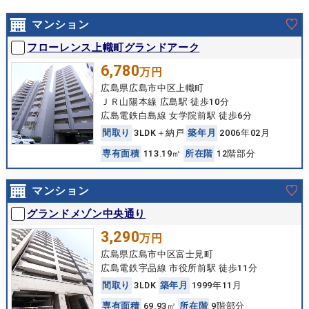
マンション
フローレンス上幟町グランドアーク
6,780
万円
広島県広島市中区上幟町
ＪＲ山陽本線 広島駅 徒歩10分
広島電鉄白島線 女学院前駅 徒歩6分
間
取
り
3LDK＋納戸
築
年
月
2006年02月
専
有
面
積
113.19㎡
所
在
階
12階部分
マンション
グランドメゾン中央通り
3,290
万円
広島県広島市中区富士見町
広島電鉄宇品線 市役所前駅 徒歩11分
間
取
り
3LDK
築
年
月
1999年11月
専
有
面
積
69.93㎡
所
在
階
9階部分