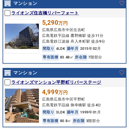
マンション
ライオンズ住吉橋リバーフォート
5,290
万円
広島県広島市中区住吉町
広島電鉄宇品線 鷹野橋駅 徒歩11分
広島電鉄江波線 舟入本町駅 徒歩9分
間
取
り
4LDK
築
年
月
2015年02月
専
有
面
積
83.48㎡
所
在
階
7階部分
マンション
ライオンズマンション平野町リバーステージ
4,999
万円
広島県広島市中区平野町
広島電鉄宇品線 御幸橋駅 徒歩4分
間
取
り
3LDK
築
年
月
1999年01月
専
有
面
積
80.8㎡
所
在
階
3階部分