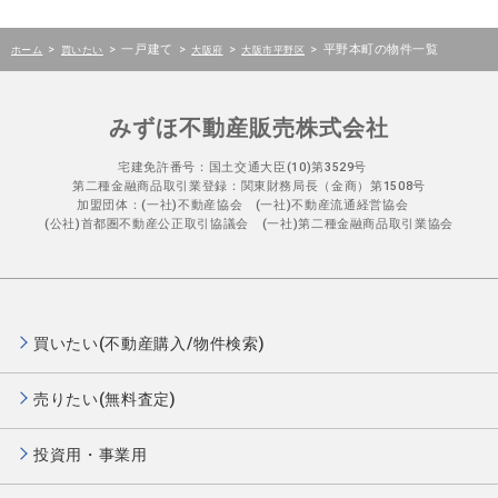
>
>
一戸建て
>
>
>
平野本町の物件一覧
ホーム
買いたい
大阪府
大阪市平野区
みずほ不動産販売株式会社
宅建免許番号：国土交通大臣(10)第3529号
第二種金融商品取引業登録：関東財務局長（金商）第1508号
加盟団体：(一社)不動産協会 (一社)不動産流通経営協会
(公社)首都圏不動産公正取引協議会 (一社)第二種金融商品取引業協会
買いたい(不動産購入/物件検索)
売りたい(無料査定)
投資用・事業用