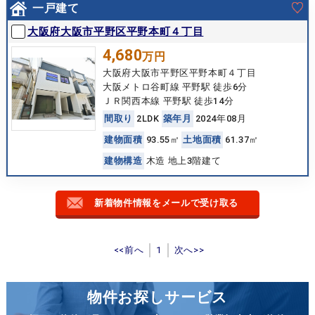
一戸建て
大阪府大阪市平野区平野本町４丁目
4,680
万円
大阪府大阪市平野区平野本町４丁目
大阪メトロ谷町線 平野駅 徒歩6分
ＪＲ関西本線 平野駅 徒歩14分
間
取
り
2LDK
築
年
月
2024年08月
建
物
面
積
93.55㎡
土
地
面
積
61.37㎡
建
物
構
造
木造 地上3階建て
新着物件情報をメールで受け取る
<<前へ
1
次へ>>
物件お探しサービス