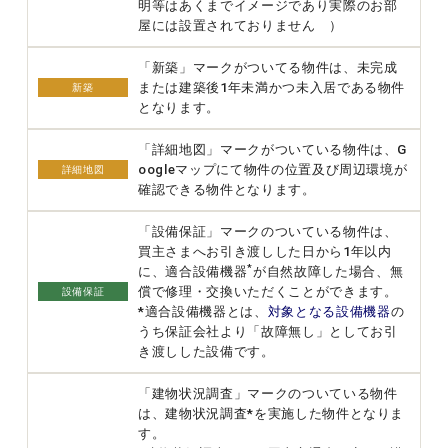
明等はあくまでイメージであり実際のお部
屋には設置されておりません ）
「新築」マークがついてる物件は、未完成
または建築後1年未満かつ未入居である物件
新築
となります。
「詳細地図」マークがついている物件は、G
oogleマップにて物件の位置及び周辺環境が
詳細地図
確認できる物件となります。
「設備保証」マークのついている物件は、
買主さまへお引き渡しした日から1年以内
*
に、適合設備機器
が自然故障した場合、無
償で修理・交換いただくことができます。
設備保証
*適合設備機器とは、
対象となる設備機器
の
うち保証会社より「故障無し」としてお引
き渡しした設備です。
「建物状況調査」マークのついている物件
は、建物状況調査*を実施した物件となりま
す。