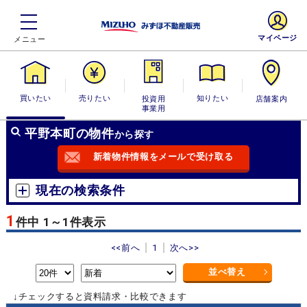
マイページ
買いたい
売りたい
投資用・事業
知りたい
店舗案内
用
平野本町の物件
から探す
新着物件情報をメールで受け取る
現在の検索条件
1
件中 1～1件表示
<<前へ
1
次へ>>
並べ替え
↓チェックすると資料請求・比較できます