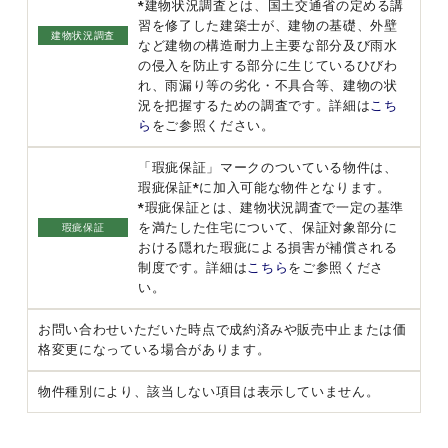
*建物状況調査とは、国土交通省の定める講
習を修了した建築士が、建物の基礎、外壁
建物状況調査
など建物の構造耐力上主要な部分及び雨水
の侵入を防止する部分に生じているひびわ
れ、雨漏り等の劣化・不具合等、建物の状
況を把握するための調査です。詳細は
こち
ら
をご参照ください。
「瑕疵保証」マークのついている物件は、
瑕疵保証*に加入可能な物件となります。
*瑕疵保証とは、建物状況調査で一定の基準
を満たした住宅について、保証対象部分に
瑕疵保証
おける隠れた瑕疵による損害が補償される
制度です。詳細は
こちら
をご参照くださ
い。
お問い合わせいただいた時点で成約済みや販売中止または価
格変更になっている場合があります。
物件種別により、該当しない項目は表示していません。