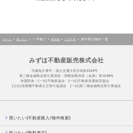
>
>
一戸建て
>
>
>
東中野の物件一覧
ホーム
買いたい
東京都
八王子市
みずほ不動産販売株式会社
宅建免許番号：国土交通大臣(10)第3529号
第二種金融商品取引業登録：関東財務局長（金商）第1508号
加盟団体：(一社)不動産協会 (一社)不動産流通経営協会
(公社)首都圏不動産公正取引協議会 (一社)第二種金融商品取引業協会
買いたい(不動産購入/物件検索)
売りたい(無料査定)