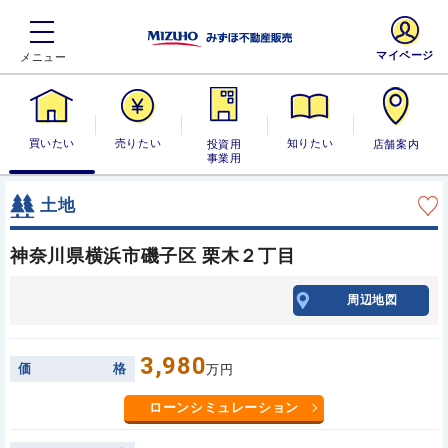
マイページ
買いたい
売りたい
投資用・事業
知りたい
店舗案内
用
土地
神奈川県横浜市磯子区 栗木２丁目
周辺地図
3,980
価
格
万円
ローンシミュレーション