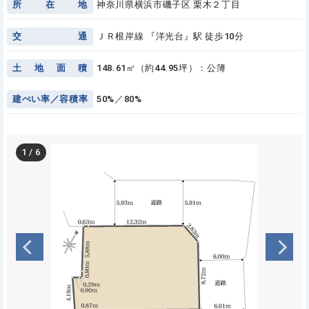
所
在
地
神奈川県横浜市磯子区 栗木２丁目
交
通
ＪＲ根岸線 『洋光台』駅 徒歩10分
土
地
面
積
148.61㎡（約44.95坪）：公簿
建
ぺ
い
率
／
容
積
率
50%／80%
1
/
6