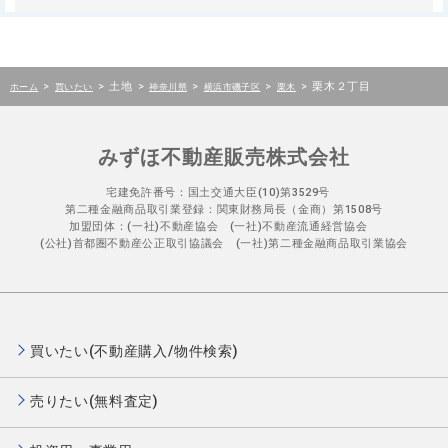
>
>
土地
>
>
>
>
栗木２丁目
ホーム
買いたい
神奈川県
横浜市磯子区
栗木
みずほ不動産販売株式会社
宅建免許番号：国土交通大臣(10)第3529号
第二種金融商品取引業登録：関東財務局長（金商）第1508号
加盟団体：(一社)不動産協会 (一社)不動産流通経営協会
(公社)首都圏不動産公正取引協議会 (一社)第二種金融商品取引業協会
買いたい(不動産購入/物件検索)
売りたい(無料査定)