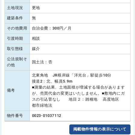
土地現況
更地
建築条件
無
その他費用
自治会費：300円／月
引渡時期
相談
取引態様
媒介
公法規制そ
国土法：否
の他
北東角地 JR根岸線「洋光台」駅徒歩10分
接道2：北、幅員5.9m
■測量の結果、土地面積が増減する場合があります
備考
が、売買代金の変更はいたしません。■敷地内にガ
スの引込菅なし 地目２：雑種地 高度地区
都市緑地法
物件番号
0023-01037112
掲載物件情報の表示について