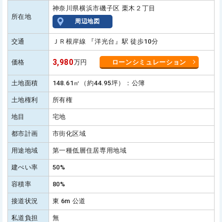
神奈川県横浜市磯子区 栗木２丁目
所在地
周辺地図
交通
ＪＲ根岸線 『洋光台』駅 徒歩10分
3,980
価格
万円
ローンシミュレーション
土地面積
148.61㎡（約44.95坪）：公簿
土地権利
所有権
地目
宅地
都市計画
市街化区域
用途地域
第一種低層住居専用地域
建ぺい率
50%
容積率
80%
接道状況
東 6m 公道
私道負担
無