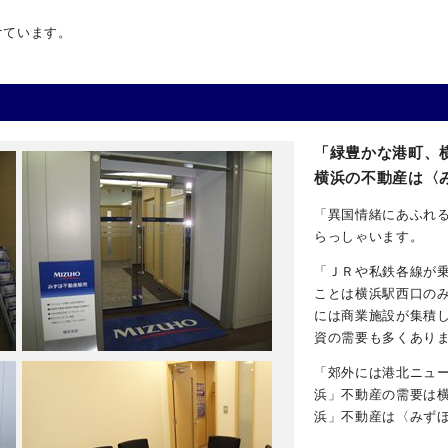
けています。
「緑豊かな港町、
横浜の不動産は〈
「異国情緒にあふれ
らっしゃいます。
「ＪＲや私鉄各線が
ことは横浜駅西口の
には商業施設が集積
資の需要も多くあり
「郊外には港北ニュ
浜」不動産の需要は
浜」不動産は〈みず