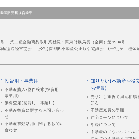
不動産販売横浜営業部
29号
第二種金融商品取引業登録：関東財務局長（金商）第1508号
不動産流通経営協会
(公社)首都圏不動産公正取引協議会 (一社)第二種金
投資用・事業用
知りたい(不動産お役
ち情報)
不動産購入/物件検索(投資用・
事業用)
売り出し事例で周辺相場
知る
無料査定(投資用・事業用)
不動産売買の手順
不動産投資に関するお問い合わ
せ
住宅ローンについて
不動産有効活用に関するお問い
相続について
合わせ
不動産のノウハウについ
初めての不動産投資講座