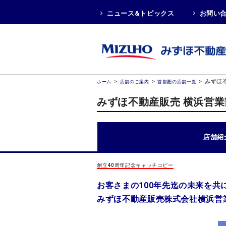
ニュース&トピックス
お問い
>
>
>
みずほ
ホーム
店舗のご案内
首都圏の店舗一覧
みずほ不動産販売 横浜営業
店舗紹
創立40周年記念キャッチコピー
お客さまの100年先迄の未来を共
みずほ不動産販売株式会社横浜営