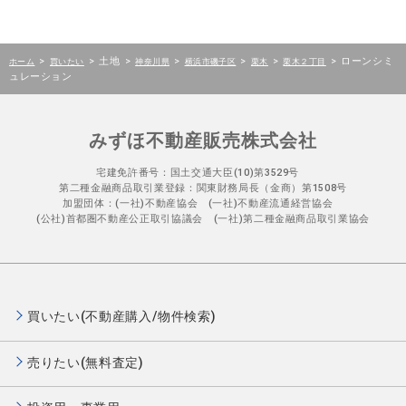
>
>
土地
>
>
>
>
>
ローンシミ
ホーム
買いたい
神奈川県
横浜市磯子区
栗木
栗木２丁目
ュレーション
みずほ不動産販売株式会社
宅建免許番号：国土交通大臣(10)第3529号
第二種金融商品取引業登録：関東財務局長（金商）第1508号
加盟団体：(一社)不動産協会 (一社)不動産流通経営協会
(公社)首都圏不動産公正取引協議会 (一社)第二種金融商品取引業協会
買いたい(不動産購入/物件検索)
売りたい(無料査定)