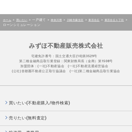
>
>
一戸建て
>
>
>
>
>
ホーム
買いたい
神奈川県
川崎市麻生区
東百合丘
東百合丘１丁目
ローンシミュレーション
みずほ不動産販売株式会社
宅建免許番号：国土交通大臣(10)第3529号
第二種金融商品取引業登録：関東財務局長（金商）第1508号
加盟団体：(一社)不動産協会 (一社)不動産流通経営協会
(公社)首都圏不動産公正取引協議会 (一社)第二種金融商品取引業協会
買いたい(不動産購入/物件検索)
売りたい(無料査定)