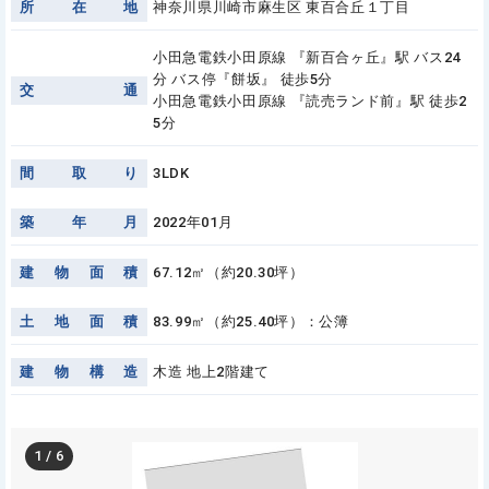
所
在
地
神奈川県川崎市麻生区 東百合丘１丁目
小田急電鉄小田原線 『新百合ヶ丘』駅 バス24
分 バス停『餅坂』 徒歩5分
交
通
小田急電鉄小田原線 『読売ランド前』駅 徒歩2
5分
間
取
り
3LDK
築
年
月
2022年01月
建
物
面
積
67.12㎡（約20.30坪）
土
地
面
積
83.99㎡（約25.40坪）：公簿
建
物
構
造
木造 地上2階建て
1
/
6