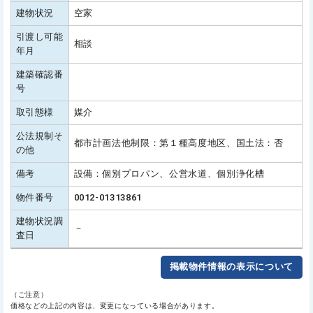
建物状況
空家
引渡し可能
相談
年月
建築確認番
号
取引態様
媒介
公法規制そ
都市計画法他制限：第１種高度地区、国土法：否
の他
備考
設備：個別プロパン、公営水道、個別浄化槽
物件番号
0012-01313861
建物状況調
－
査日
掲載物件情報の表示について
（ご注意）
価格などの上記の内容は、変更になっている場合があります。