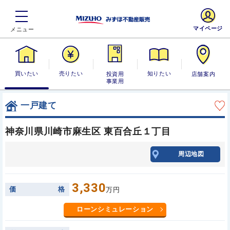
マイページ
買いたい
売りたい
投資用・事業
知りたい
店舗案内
用
一戸建て
神奈川県川崎市麻生区 東百合丘１丁目
周辺地図
3,330
価
格
万円
ローンシミュレーション