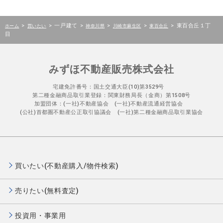
>
>
一戸建て
>
>
>
>
東百合丘１丁
ホーム
買いたい
神奈川県
川崎市麻生区
東百合丘
目
みずほ不動産販売株式会社
宅建免許番号：国土交通大臣(10)第3529号
第二種金融商品取引業登録：関東財務局長（金商）第1508号
加盟団体：(一社)不動産協会 (一社)不動産流通経営協会
(公社)首都圏不動産公正取引協議会 (一社)第二種金融商品取引業協会
買いたい(不動産購入/物件検索)
売りたい(無料査定)
投資用・事業用