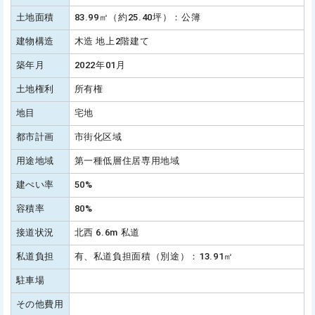
土地面積
83.99㎡（約25.40坪）：公簿
建物構造
木造 地上2階建て
築年月
2022年01月
土地権利
所有権
地目
宅地
都市計画
市街化区域
用途地域
第一種低層住居専用地域
建ぺい率
50%
容積率
80%
接道状況
北西 6.6m 私道
私道負担
有、私道負担面積（別途）：13.91㎡
駐車場
その他費用