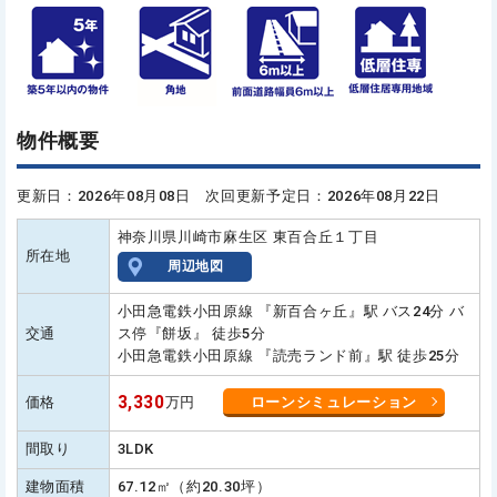
物件概要
更新日：2026年08月08日 次回更新予定日：2026年08月22日
神奈川県川崎市麻生区 東百合丘１丁目
所在地
周辺地図
小田急電鉄小田原線 『新百合ヶ丘』駅 バス24分 バ
交通
ス停『餅坂』 徒歩5分
小田急電鉄小田原線 『読売ランド前』駅 徒歩25分
3,330
価格
万円
ローンシミュレーション
間取り
3LDK
建物面積
67.12㎡（約20.30坪）