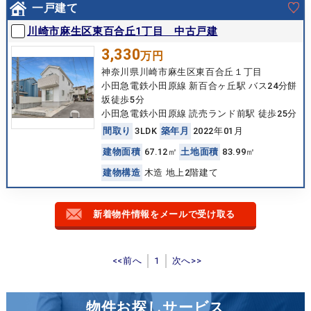
一戸建て
川崎市麻生区東百合丘1丁目 中古戸建
3,330
万円
神奈川県川崎市麻生区東百合丘１丁目
小田急電鉄小田原線 新百合ヶ丘駅 バス24分餅
坂徒歩5分
小田急電鉄小田原線 読売ランド前駅 徒歩25分
間
取
り
3LDK
築
年
月
2022年01月
建
物
面
積
67.12㎡
土
地
面
積
83.99㎡
建
物
構
造
木造 地上2階建て
新着物件情報をメールで受け取る
<<前へ
1
次へ>>
物件お探しサービス