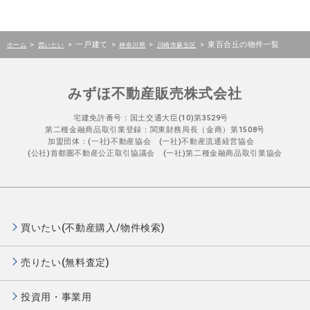
>
>
一戸建て
>
>
>
東百合丘の物件一覧
ホーム
買いたい
神奈川県
川崎市麻生区
みずほ不動産販売株式会社
宅建免許番号：国土交通大臣(10)第3529号
第二種金融商品取引業登録：関東財務局長（金商）第1508号
加盟団体：(一社)不動産協会 (一社)不動産流通経営協会
(公社)首都圏不動産公正取引協議会 (一社)第二種金融商品取引業協会
買いたい(不動産購入/物件検索)
売りたい(無料査定)
投資用・事業用