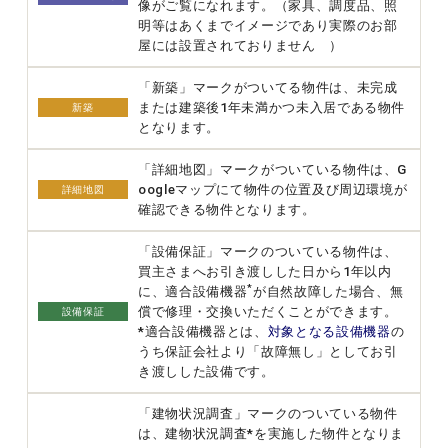
像がご覧になれます。（家具、調度品、照
明等はあくまでイメージであり実際のお部
屋には設置されておりません ）
「新築」マークがついてる物件は、未完成
または建築後1年未満かつ未入居である物件
新築
となります。
「詳細地図」マークがついている物件は、G
oogleマップにて物件の位置及び周辺環境が
詳細地図
確認できる物件となります。
「設備保証」マークのついている物件は、
買主さまへお引き渡しした日から1年以内
*
に、適合設備機器
が自然故障した場合、無
償で修理・交換いただくことができます。
設備保証
*適合設備機器とは、
対象となる設備機器
の
うち保証会社より「故障無し」としてお引
き渡しした設備です。
「建物状況調査」マークのついている物件
は、建物状況調査*を実施した物件となりま