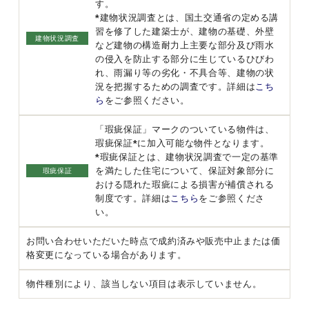
す。
*建物状況調査とは、国土交通省の定める講
習を修了した建築士が、建物の基礎、外壁
建物状況調査
など建物の構造耐力上主要な部分及び雨水
の侵入を防止する部分に生じているひびわ
れ、雨漏り等の劣化・不具合等、建物の状
況を把握するための調査です。詳細は
こち
ら
をご参照ください。
「瑕疵保証」マークのついている物件は、
瑕疵保証*に加入可能な物件となります。
*瑕疵保証とは、建物状況調査で一定の基準
を満たした住宅について、保証対象部分に
瑕疵保証
おける隠れた瑕疵による損害が補償される
制度です。詳細は
こちら
をご参照くださ
い。
お問い合わせいただいた時点で成約済みや販売中止または価
格変更になっている場合があります。
物件種別により、該当しない項目は表示していません。