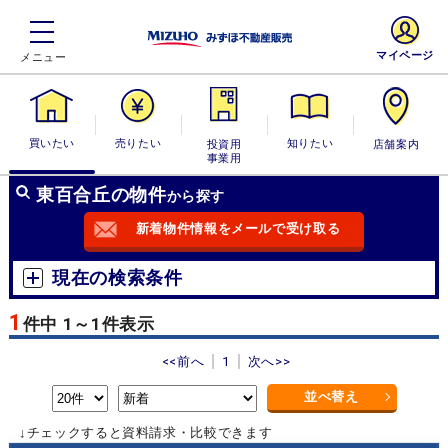
マイページ
買いたい
売りたい
投資用・事業
知りたい
店舗案内
用
東百合丘の物件
から探す
新着物件情報をメールで受け取る
現在の検索条件
1
件中 1～1件表示
<<前へ
1
次へ>>
並べ替え
↓チェックすると資料請求・比較できます