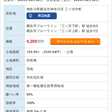
神奈川県横浜市神奈川区 三ツ沢中町
所在地
周辺地図
横浜市ブルーライン 『三ッ沢下町』駅 徒歩6分
交通
横浜市ブルーライン 『三ッ沢上町』駅 徒歩7分
4,200
価格
万円
ローンシミュレーション
土地面積
129.09㎡（約39.04坪）：公簿
土地権利
所有権
地目
宅地
都市計画
市街化区域
用途地域
第一種低層住居専用地域
建ぺい率
50%
容積率
100%
接道状況
南西 5m 公道