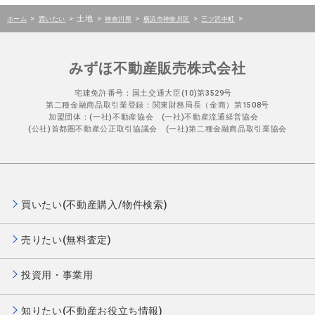
>
>
土地
>
>
>
>
ホーム
買いたい
神奈川県
横浜市神奈川区
三ツ沢中町
みずほ不動産販売株式会社
宅建免許番号：国土交通大臣(10)第3529号
第二種金融商品取引業登録：関東財務局長（金商）第1508号
加盟団体：(一社)不動産協会 (一社)不動産流通経営協会
(公社)首都圏不動産公正取引協議会 (一社)第二種金融商品取引業協会
買いたい(不動産購入/物件検索)
売りたい(無料査定)
投資用・事業用
知りたい(不動産お役立ち情報)