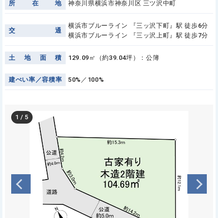
所
在
地
神奈川県横浜市神奈川区 三ツ沢中町
横浜市ブルーライン 『三ッ沢下町』駅 徒歩6分
交
通
横浜市ブルーライン 『三ッ沢上町』駅 徒歩7分
土
地
面
積
129.09㎡（約39.04坪）：公簿
建
ぺ
い
率
／
容
積
率
50%／100%
1
/
5