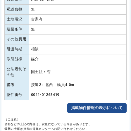
私道負担
無
土地現況
古家有
建築条件
無
その他費用
引渡時期
相談
取引態様
媒介
公法規制そ
国土法：否
の他
備考
接道2：北西、幅員4.0m
物件番号
0011-01268419
掲載物件情報の表示について
（ご注意）
価格などの上記の内容は、変更になっている場合があります。
最新の情報は担当の営業センターへお問い合わせください。