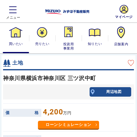
マイページ
買いたい
売りたい
投資用・事業
知りたい
店舗案内
用
土地
神奈川県横浜市神奈川区 三ツ沢中町
周辺地図
4,200
価
格
万円
ローンシミュレーション