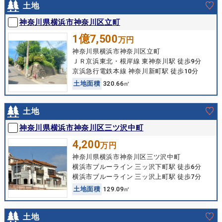
土地
神奈川県横浜市神奈川区立町
1億7,500
万円
神奈川県横浜市神奈川区立町
ＪＲ京浜東北・根岸線 東神奈川駅 徒歩9分
京浜急行電鉄本線 神奈川新町駅 徒歩10分
土
地
面
積
320.66㎡
土地
神奈川県横浜市神奈川区三ツ沢中町
4,200
万円
神奈川県横浜市神奈川区三ツ沢中町
横浜市ブルーライン 三ッ沢下町駅 徒歩6分
横浜市ブルーライン 三ッ沢上町駅 徒歩7分
土
地
面
積
129.09㎡
土地