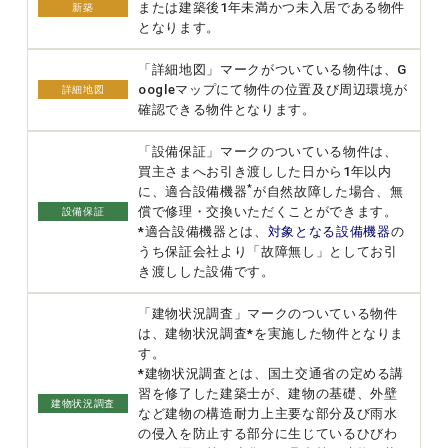
または建築後1年未満かつ未入居である物件
新築
となります。
「詳細地図」マークがついている物件は、G
oogleマップにて物件の位置及び周辺環境が
詳細地図
確認できる物件となります。
「設備保証」マークのついている物件は、
買主さまへお引き渡しした日から1年以内
*
に、適合設備機器
が自然故障した場合、無
償で修理・交換いただくことができます。
設備保証
*適合設備機器とは、
対象となる設備機器
の
うち保証会社より「故障無し」としてお引
き渡しした設備です。
「建物状況調査」マークのついている物件
は、建物状況調査*を実施した物件となりま
す。
*建物状況調査とは、国土交通省の定める講
習を修了した建築士が、建物の基礎、外壁
建物状況調査
など建物の構造耐力上主要な部分及び雨水
の侵入を防止する部分に生じているひびわ