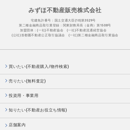
みずほ不動産販売株式会社
宅建免許番号：国土交通大臣(10)第3529号
第二種金融商品取引業登録：関東財務局長（金商）第1508号
加盟団体：(一社)不動産協会 (一社)不動産流通経営協会
(公社)首都圏不動産公正取引協議会 (一社)第二種金融商品取引業協会
買いたい(不動産購入/物件検索)
売りたい(無料査定)
投資用・事業用
知りたい(不動産お役立ち情報)
店舗案内