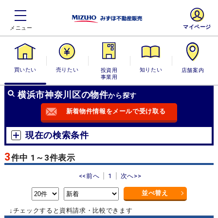
マイページ
買いたい
売りたい
投資用・事業
知りたい
店舗案内
用
横浜市神奈川区の物件
から探す
新着物件情報をメールで受け取る
現在の検索条件
3
件中 1～3件表示
<<前へ
1
次へ>>
並べ替え
↓チェックすると資料請求・比較できます