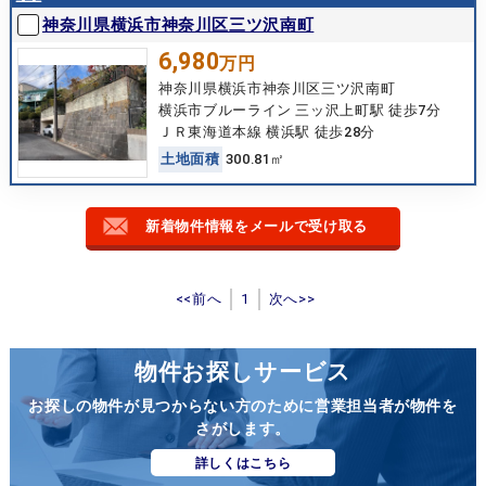
神奈川県横浜市神奈川区三ツ沢南町
6,980
万円
神奈川県横浜市神奈川区三ツ沢南町
横浜市ブルーライン 三ッ沢上町駅 徒歩7分
ＪＲ東海道本線 横浜駅 徒歩28分
土
地
面
積
300.81㎡
新着物件情報をメールで受け取る
<<前へ
1
次へ>>
物件お探しサービス
お探しの物件が見つからない方のために営業担当者が物件を
さがします。
詳しくはこちら