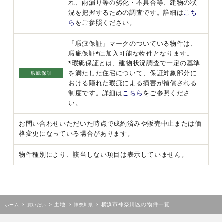
れ、雨漏り等の劣化・不具合等、建物の状
況を把握するための調査です。詳細は
こち
ら
をご参照ください。
「瑕疵保証」マークのついている物件は、
瑕疵保証*に加入可能な物件となります。
*瑕疵保証とは、建物状況調査で一定の基準
を満たした住宅について、保証対象部分に
瑕疵保証
おける隠れた瑕疵による損害が補償される
制度です。詳細は
こちら
をご参照くださ
い。
お問い合わせいただいた時点で成約済みや販売中止または価
格変更になっている場合があります。
物件種別により、該当しない項目は表示していません。
>
>
土地
>
>
横浜市神奈川区の物件一覧
ホーム
買いたい
神奈川県