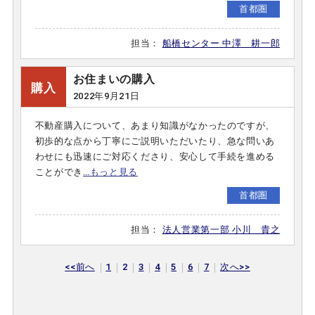
首都圏
担当：
船橋センター 中澤 耕一郎
お住まいの購入
購入
2022年9月21日
不動産購入について、あまり知識がなかったのですが、
初歩的な点から丁寧にご説明いただいたり、急な問いあ
わせにも迅速にご対応くださり、安心して手続を進める
ことができ
…もっと見る
首都圏
担当：
法人営業第一部 小川 貴之
<<前へ
1
2
3
4
5
6
7
次へ>>