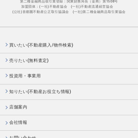
第二種金融商品取引業登録：関東財務局長（金商）第1508号
加盟団体：(一社)不動産協会 (一社)不動産流通経営協会
(公社)首都圏不動産公正取引協議会 (一社)第二種金融商品取引業協会
買いたい(不動産購入/物件検索)
売りたい(無料査定)
投資用・事業用
知りたい(不動産お役立ち情報)
店舗案内
会社情報
お問い合わせ