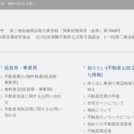
の受領・物件のお引き渡し
29号
第二種金融商品取引業登録：関東財務局長（金商）第1508号
不動産流通経営協会
(公社)首都圏不動産公正取引協議会 (一社)第二種金
投資用・事業用
知りたい(不動産お役
ち情報)
不動産購入/物件検索(投資用・
事業用)
売り出し事例で周辺相場
知る
無料査定(投資用・事業用)
不動産売買の手順
不動産投資に関するお問い合わ
せ
住宅ローンについて
不動産有効活用に関するお問い
相続について
合わせ
不動産のノウハウについ
初めての不動産投資講座
不動産用語集