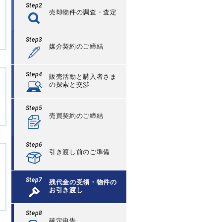
Step2
売却物件の調査・査定
Step3
媒介契約のご締結
Step4
販売活動と購入者さま
の探索と交渉
Step5
売買契約のご締結
Step6
引き渡し前のご準備
Step7
残代金の受領・物件の
お引き渡し
Step8
確定申告