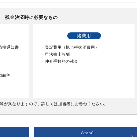
残金決済時に必要なもの
諸費用
情報通知書
・
登記費用（抵当権抹消費用）
・
司法書士報酬
）
・
仲介手数料の残金
図面等
等が異なりますので、詳しくは担当者にお尋ねください。
Step8