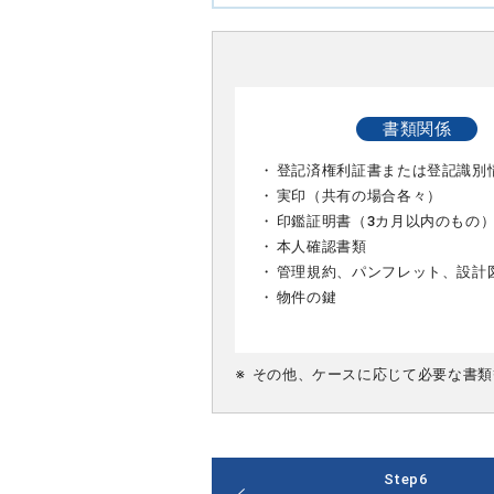
書類関係
・
登記済権利証書または登記識別
・
実印（共有の場合各々）
・
印鑑証明書（3カ月以内のもの
・
本人確認書類
・
管理規約、パンフレット、設計
・
物件の鍵
※
その他、ケースに応じて必要な書類
Step6