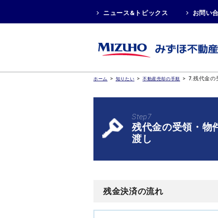
ニュース&トピックス
お問い
>
>
>
7.残代金
ホーム
知りたい
不動産売却の手順
Step7
残代金の受領・物
渡し
残金決済の流れ