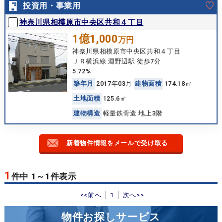
投資用・事業用
神奈川県相模原市中央区共和４丁目
1億1,000
万円
神奈川県相模原市中央区共和４丁目
ＪＲ横浜線 淵野辺駅 徒歩7分
5.72%
築
年
月
2017年03月
建
物
面
積
174.18㎡
土
地
面
積
125.6㎡
建
物
構
造
軽量鉄骨造 地上3階
新着物件情報をメールで受け取る
1
件中 1～1件表示
<<前へ
1
次へ>>
物件お探しサービス