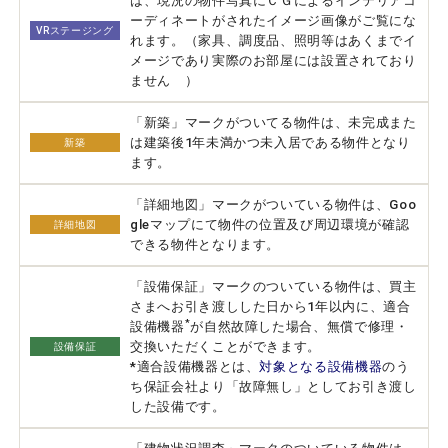
は、現況の物件写真にＣＧによるインテリアコ
ーディネートがされたイメージ画像がご覧にな
VRステージング
れます。（家具、調度品、照明等はあくまでイ
メージであり実際のお部屋には設置されており
ません ）
「新築」マークがついてる物件は、未完成また
は建築後1年未満かつ未入居である物件となり
新築
ます。
「詳細地図」マークがついている物件は、Goo
gleマップにて物件の位置及び周辺環境が確認
詳細地図
できる物件となります。
「設備保証」マークのついている物件は、買主
さまへお引き渡しした日から1年以内に、適合
*
設備機器
が自然故障した場合、無償で修理・
交換いただくことができます。
設備保証
*適合設備機器とは、
対象となる設備機器
のう
ち保証会社より「故障無し」としてお引き渡し
した設備です。