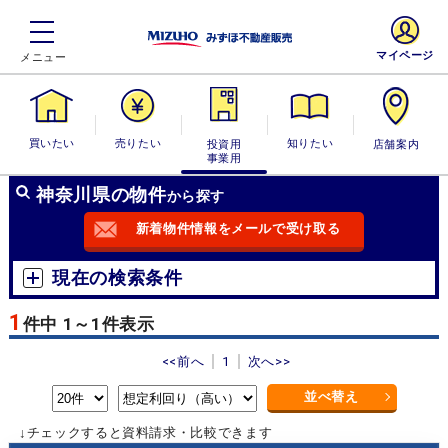
マイページ
買いたい
売りたい
投資用・事業
知りたい
店舗案内
用
神奈川県の物件
から探す
新着物件情報をメールで受け取る
現在の検索条件
1
件中 1～1件表示
<<前へ
1
次へ>>
並べ替え
↓チェックすると資料請求・比較できます