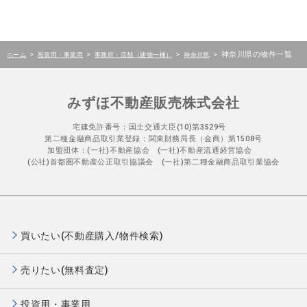
>
>
>
>
神奈川県の物件一覧
ホーム
投資用・事業用
事務所・店舗（建物一棟）
神奈川県
みずほ不動産販売株式会社
宅建免許番号：国土交通大臣(10)第3529号
第二種金融商品取引業登録：関東財務局長（金商）第1508号
加盟団体：(一社)不動産協会 (一社)不動産流通経営協会
(公社)首都圏不動産公正取引協議会 (一社)第二種金融商品取引業協会
買いたい(不動産購入/物件検索)
売りたい(無料査定)
投資用・事業用