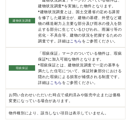
「建物状況調査」マークのついている物件は、
建物状況調査*を実施した物件となります。
*建物状況調査とは、国土交通省の定める講習
を修了した建築士が、建物の基礎、外壁など建
建物状況調査
物の構造耐力上主要な部分及び雨水の侵入を防
止する部分に生じているひびわれ、雨漏り等の
劣化・不具合等、建物の状況を把握するための
調査です。詳細は
こちら
をご参照ください。
「瑕疵保証」マークのついている物件は、瑕疵
保証*に加入可能な物件となります。
*瑕疵保証とは、建物状況調査で一定の基準を
瑕疵保証
満たした住宅について、保証対象部分における
隠れた瑕疵による損害が補償される制度です。
詳細は
こちら
をご参照ください。
お問い合わせいただいた時点で成約済みや販売中止または価格
変更になっている場合があります。
物件種別により、該当しない項目は表示していません。