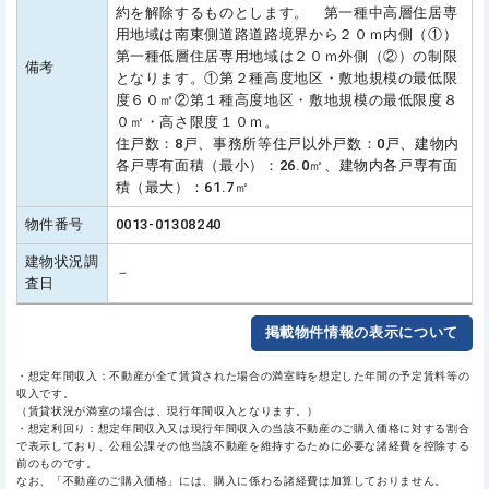
約を解除するものとします。 第一種中高層住居専
用地域は南東側道路道路境界から２０ｍ内側（①）
第一種低層住居専用地域は２０ｍ外側（②）の制限
備考
となります。①第２種高度地区・敷地規模の最低限
度６０㎡②第１種高度地区・敷地規模の最低限度８
０㎡・高さ限度１０ｍ。
住戸数：8戸、事務所等住戸以外戸数：0戸、建物内
各戸専有面積（最小）：26.0㎡、建物内各戸専有面
積（最大）：61.7㎡
物件番号
0013-01308240
建物状況調
－
査日
掲載物件情報の表示について
・想定年間収入：不動産が全て賃貸された場合の満室時を想定した年間の予定賃料等の
収入です。
（賃貸状況が満室の場合は、現行年間収入となります。）
・想定利回り：想定年間収入又は現行年間収入の当該不動産のご購入価格に対する割合
で表示しており、公租公課その他当該不動産を維持するために必要な諸経費を控除する
前のものです。
なお、「不動産のご購入価格」には、購入に係わる諸経費は加算しておりません。