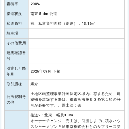
容積率
200%
接道状況
南東 5.4m 公道
私道負担
有、私道負担面積（別途）：13.16㎡
駐車場
その他費用
建築確認番
号
引渡し可能
2026年09月 下旬
年月
取引態様
媒介
土地区画整理事業計画決定区域内に存するため、建
公法規制そ
築物を建築する際は、都市画法第５３条第１項の許
の他
可が必要です。、国土法：否
接道2：北東、幅員3.3m
オーナーチェンジ 売主は、引渡しまでに積水ハウ
スシャーメゾンＰＭ東京株式会社とのサブリース契