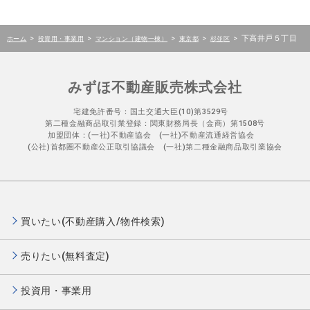
>
>
>
>
>
下高井戸５丁目
ホーム
投資用・事業用
マンション（建物一棟）
東京都
杉並区
みずほ不動産販売株式会社
宅建免許番号：国土交通大臣(10)第3529号
第二種金融商品取引業登録：関東財務局長（金商）第1508号
加盟団体：(一社)不動産協会 (一社)不動産流通経営協会
(公社)首都圏不動産公正取引協議会 (一社)第二種金融商品取引業協会
買いたい(不動産購入/物件検索)
売りたい(無料査定)
投資用・事業用