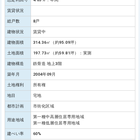
賃貸状況
総戸数
8戸
建物状況
賃貸中
建物面積
314.36㎡（約95.09坪）
土地面積
197.73㎡（約59.81坪）：実測
建物構造
鉄骨造 地上3階
築年月
2004年09月
土地権利
所有権
地目
宅地
都市計画
市街化区域
第一種中高層住居専用地域
用途地域
第一種低層住居専用地域
建ぺい率
60%