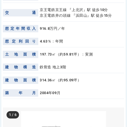
京王電鉄京王線 『上北沢』駅 徒歩10分
交
通
京王電鉄井の頭線 『浜田山』駅 徒歩15分
想
定
年
間
収
入
916.8万円／年
想
定
利
回
り
4.63％：年間
土
地
面
積
197.73㎡（約59.81坪）：実測
建
物
構
造
鉄骨造 地上3階
建
物
面
積
314.36㎡（約95.09坪）
築
年
月
2004年09月
1
/
6