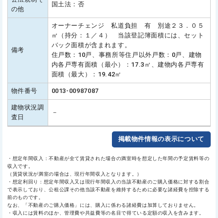
国土法：否
の他
オーナーチェンジ 私道負担 有 別途２３．０５
㎡（持分：１／４） 当該登記簿面積には、セット
バック面積が含まれます。
備考
住戸数：10戸、事務所等住戸以外戸数：0戸、建物
内各戸専有面積（最小）：17.3㎡、建物内各戸専有
面積（最大）：19.42㎡
物件番号
0013-00987087
建物状況調
－
査日
掲載物件情報の表示について
・想定年間収入：不動産が全て賃貸された場合の満室時を想定した年間の予定賃料等の
収入です。
（賃貸状況が満室の場合は、現行年間収入となります。）
・想定利回り：想定年間収入又は現行年間収入の当該不動産のご購入価格に対する割合
で表示しており、公租公課その他当該不動産を維持するために必要な諸経費を控除する
前のものです。
なお、「不動産のご購入価格」には、購入に係わる諸経費は加算しておりません。
・収入には賃料のほか、管理費や共益費等の名目で得ている定額の収入を含みます。