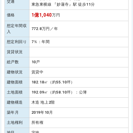
交通
東急東横線 『妙蓮寺』駅 徒歩11分
1億1,040
価格
万円
想定年間収
772.8万円／年
入
想定利回り
7％：年間
賃貸状況
総戸数
10戸
建物状況
賃貸中
建物面積
182.18㎡（約55.10坪）
土地面積
192.09㎡（約58.10坪）：公簿
建物構造
木造 地上2階
築年月
2019年10月
土地権利
所有権
地目
宅地