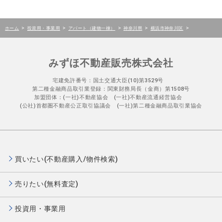
>
>
>
>
>
ホーム
投資用・事業用
アパート（建物一棟）
神奈川県
横浜市神奈川区
みずほ不動産販売株式会社
宅建免許番号：国土交通大臣(10)第3529号
第二種金融商品取引業登録：関東財務局長（金商）第1508号
加盟団体：(一社)不動産協会 (一社)不動産流通経営協会
(公社)首都圏不動産公正取引協議会 (一社)第二種金融商品取引業協会
買いたい(不動産購入/物件検索)
売りたい(無料査定)
投資用・事業用