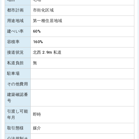
都市計画
市街化区域
用途地域
第一種住居地域
建ぺい率
60%
容積率
160%
接道状況
北西 2.9m 私道
私道負担
無
駐車場
その他費用
建築確認番
号
引渡し可能
即時
年月
取引態様
媒介
公法規制そ