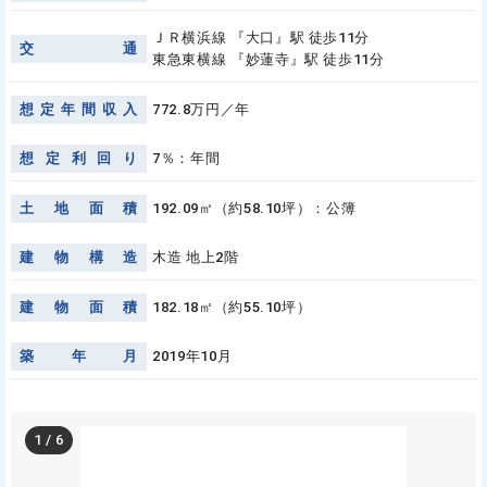
ＪＲ横浜線 『大口』駅 徒歩11分
交
通
東急東横線 『妙蓮寺』駅 徒歩11分
想
定
年
間
収
入
772.8万円／年
想
定
利
回
り
7％：年間
土
地
面
積
192.09㎡（約58.10坪）：公簿
建
物
構
造
木造 地上2階
建
物
面
積
182.18㎡（約55.10坪）
築
年
月
2019年10月
1
/
6