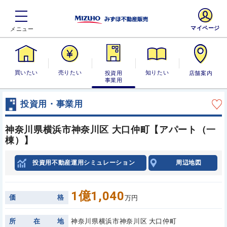
マイページ
買いたい
売りたい
投資用・事業
知りたい
店舗案内
用
投資用・事業用
神奈川県横浜市神奈川区 大口仲町【アパート（一
棟）】
投資用不動産運用シミュレーション
周辺地図
1億1,040
価
格
万円
所
在
地
神奈川県横浜市神奈川区 大口仲町