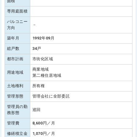
面積
専用庭面積
バルコニー
－
方向
築年月
1992年09月
総戸数
34戸
都市計画
市街化区域
商業地域
用途地域
第二種住居地域
土地権利
所有権
管理形態
管理会社に全部委託
管理員の勤
巡回
務形態
管理費
8,600円／月
修繕積立金
1,070円／月