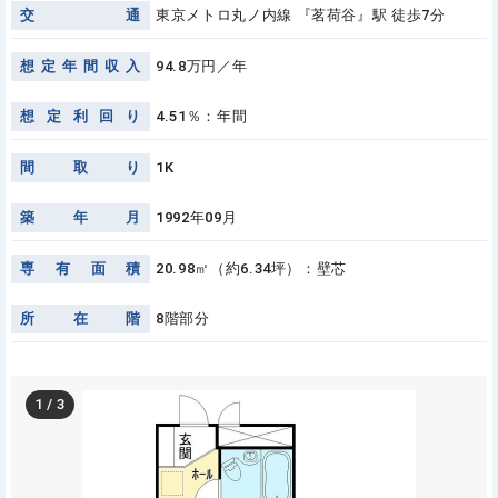
交
通
東京メトロ丸ノ内線 『茗荷谷』駅 徒歩7分
想
定
年
間
収
入
94.8万円／年
想
定
利
回
り
4.51％：年間
間
取
り
1K
築
年
月
1992年09月
専
有
面
積
20.98㎡（約6.34坪）：壁芯
所
在
階
8階部分
1
/
3