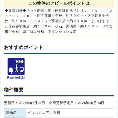
この物件の
アピールポイントは
◆８階部分◆ペット飼育可能（飼育細則あり）【Ｌｉｆｅｉｎｆｏ
ｒｍａｔｉｏｎ】・区立窪町小学校：約７００ｍ・区立茗谷中学
校：約９０ｍ・ミニストップ茗荷谷店：約２１０ｍ・まいばすけっ
と茗荷谷駅東店：約１８０ｍ・小石川郵便局：約１５０ｍ・りそな
銀行小石川四丁目出張所：本マンション１階
おすすめポイント
物件概要
更新日：2026年07月31日 次回更新予定日：2026年08月14日
建物名
ベルスクエア小石川