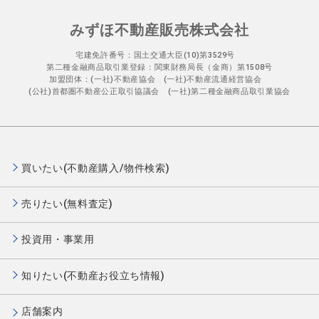
みずほ不動産販売株式会社
宅建免許番号：国土交通大臣(10)第3529号
第二種金融商品取引業登録：関東財務局長（金商）第1508号
加盟団体：(一社)不動産協会 (一社)不動産流通経営協会
(公社)首都圏不動産公正取引協議会 (一社)第二種金融商品取引業協会
買いたい(不動産購入/物件検索)
売りたい(無料査定)
投資用・事業用
知りたい(不動産お役立ち情報)
店舗案内