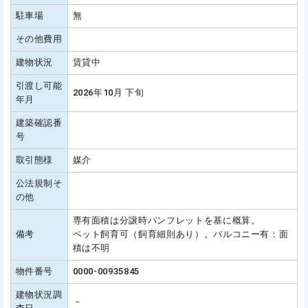
駐車場
無
その他費用
建物状況
賃貸中
引渡し可能
2026年10月 下旬
年月
建築確認番
号
取引態様
媒介
公法規制そ
の他
専有面積は分譲時パンフレットを基に概算。
備考
ペット飼育可（飼育細則あり）。バルコニー有：面
積は不明
物件番号
0000-00935845
建物状況調
－