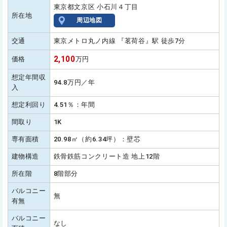
東京都文京区 小石川４丁目
所在地
周辺地図
交通
東京メトロ丸ノ内線 『茗荷谷』駅 徒歩7分
2,100
価格
万円
想定年間収
94.8万円／年
入
想定利回り
4.51％：年間
間取り
1K
専有面積
20.98㎡（約6.34坪）：壁芯
建物構造
鉄骨鉄筋コンクリート造 地上12階
所在階
8階部分
バルコニー
無
有無
バルコニー
なし