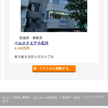
投資用・事業用
ベルスクエア小石川
2,100万円
東京都文京区小石川４丁目
リストから削除する
>
>
>
>
>
ベルスクエア小
ホーム
投資用・事業用
マンション（区分所有）
東京都
文京区
石川