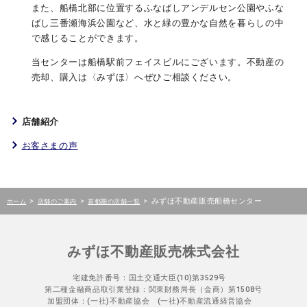
また、船橋北部に位置するふなばしアンデルセン公園やふな
ばし三番瀬海浜公園など、水と緑の豊かな自然を暮らしの中
で感じることができます。
当センターは船橋駅前フェイスビルにございます。不動産の
売却、購入は〈みずほ〉へぜひご相談ください。
店舗紹介
お客さまの声
>
>
>
みずほ不動産販売船橋センター
ホーム
店舗のご案内
首都圏の店舗一覧
みずほ不動産販売株式会社
宅建免許番号：国土交通大臣(10)第3529号
第二種金融商品取引業登録：関東財務局長（金商）第1508号
加盟団体：(一社)不動産協会 (一社)不動産流通経営協会