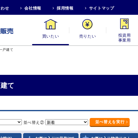
合わせ
会社情報
採用情報
サイトマップ
買いたい
売りたい
投資用・事業
一戸建て
戸建て
並べ替え
を実行
並べ替え②