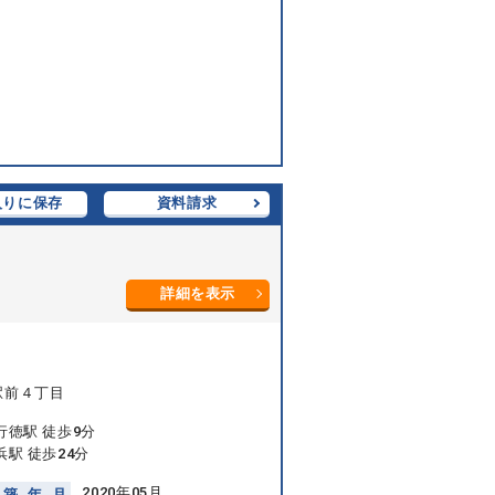
入りに保存
資料請求
詳細を表示
駅前４丁目
行徳駅 徒歩9分
駅 徒歩24分
2020年05月
築
年
月