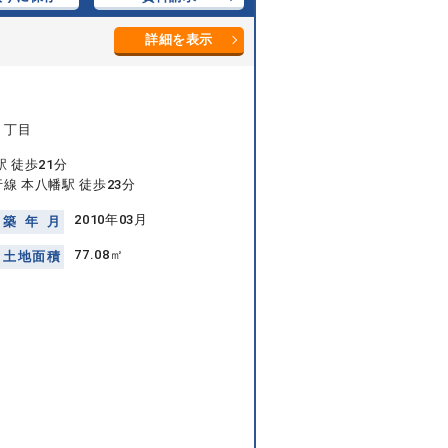
詳細を表示
１丁目
 徒歩21分
線 本八幡駅 徒歩23分
2010年03月
築
年
月
77.08㎡
土
地
面
積