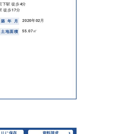
宮下駅 徒歩4分
 徒歩17分
2020年02月
築
年
月
55.07㎡
土
地
面
積
入りに保存
資料請求