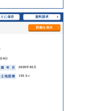
入りに保存
資料請求
詳細を表示
町
歩4分
2020年03月
築
年
月
135.3㎡
土
地
面
積