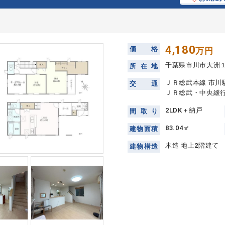
4,180
価
格
万円
千葉県市川市大洲
所
在
地
ＪＲ総武本線 市川駅
交
通
ＪＲ総武・中央緩行
2LDK＋納戸
間
取
り
83.04㎡
建
物
面
積
木造 地上2階建て
建
物
構
造