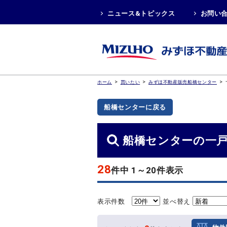
ニュース&トピックス
お問い
>
>
>
ホーム
買いたい
みずほ不動産販売船橋センター
船橋センターに戻る
船橋センターの一
28
件中 1～20件表示
表示件数
並べ替え