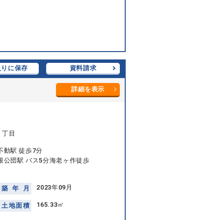
入りに保存
資料請求
詳細を表示
５丁目
不動駅 徒歩7分
根公団駅 バス5分海老ヶ作徒歩
2023年09月
築
年
月
165.33㎡
土
地
面
積