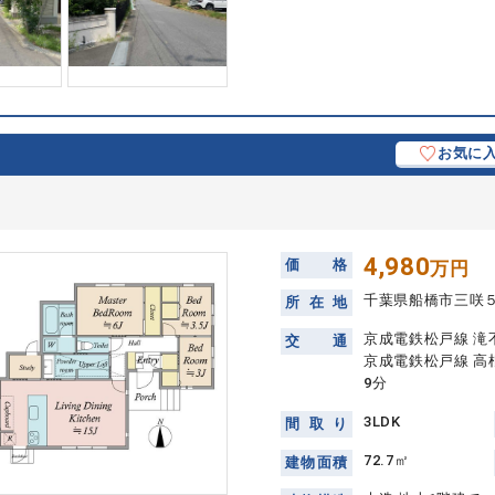
お気に
4,980
価
格
万円
千葉県船橋市三咲
所
在
地
京成電鉄松戸線 滝
交
通
京成電鉄松戸線 高
9分
3LDK
間
取
り
72.7㎡
建
物
面
積