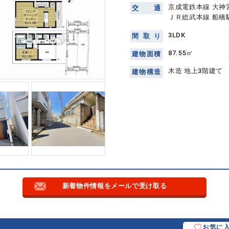
京成電鉄本線 大神
交
通
ＪＲ総武本線 船橋駅
3LDK
間
取
り
87.55㎡
建
物
面
積
木造 地上3階建て
建
物
構
造
新着物件情報をメールで受け取る
お気に