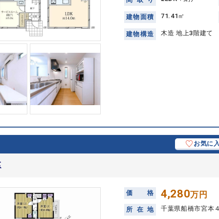
71.41㎡
建
物
面
積
木造 地上3階建て
建
物
構
造
お気に
建
4,280
価
格
万円
千葉県船橋市宮本
所
在
地