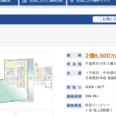
比較(5)
お気に入りに保存(20)
お気に入り物件リスト
お気に
2億6,500
価
格
万
千葉県市川市八幡
所
在
地
ＪＲ総武・中央緩行
交
通
京成電鉄本線 鬼越
3LDK＋納戸
間
取
り
264.26㎡
建
物
面
積
鉄筋コンクリー
建
物
構
造
ト造 地上2階建て