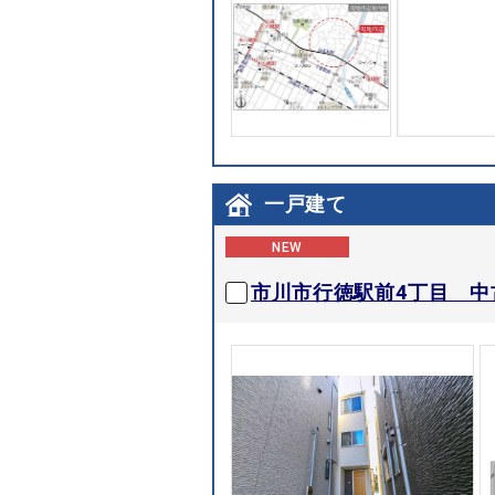
一戸建て
NEW
市川市行徳駅前4丁目 中