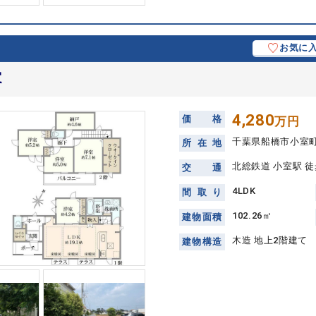
お気に
室
4,280
価
格
万円
千葉県船橋市小室
所
在
地
北総鉄道 小室駅 徒
交
通
4LDK
間
取
り
102.26㎡
建
物
面
積
木造 地上2階建て
建
物
構
造