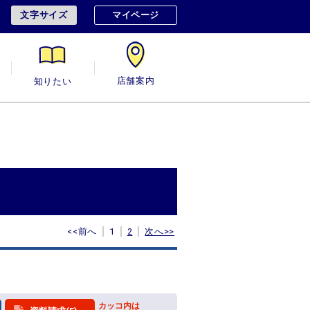
文字サイズ
マイページ
用
知りたい
店舗案内
<<前へ
1
2
次へ>>
カッコ内は