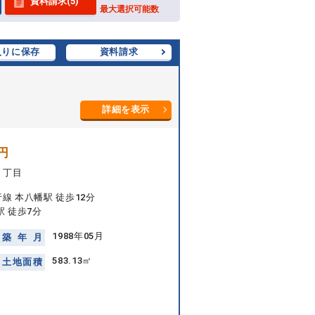
資料請求(5)
最大選択可能数
入りに保存
資料請求
詳細を表示
円
５丁目
線 本八幡駅 徒歩12分
駅 徒歩7分
1988年05月
築
年
月
583.13㎡
土
地
面
積