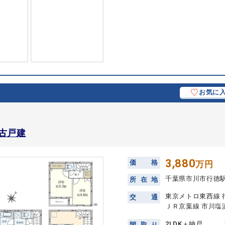
お気に
古戸建
3,880
価
格
万円
千葉県市川市行徳
所
在
地
東京メトロ東西線 
交
通
ＪＲ京葉線 市川塩浜
2LDK＋納戸
間
取
り