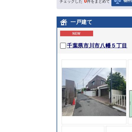
0
物件
チェックした
件をまとめて
一戸建て
NEW
千葉県市川市八幡５丁目