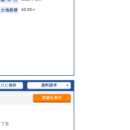
62.02㎡
土
地
面
積
入りに保存
資料請求
詳細を表示
４丁目