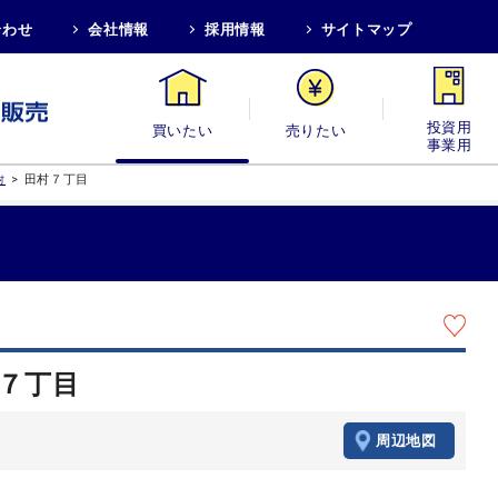
合わせ
会社情報
採用情報
サイトマップ
買いたい
売りたい
投資用・事業
>
田村７丁目
村
村７丁目
周辺地図