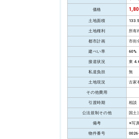
1,8
価格
土地面積
133
土地権利
所有
都市計画
市街
建ぺい率
60%
接道状況
東 4
私道負担
無
土地現況
古家
その他費用
引渡時期
相談
公法規制その他
国土
備考
※写
物件番号
0026