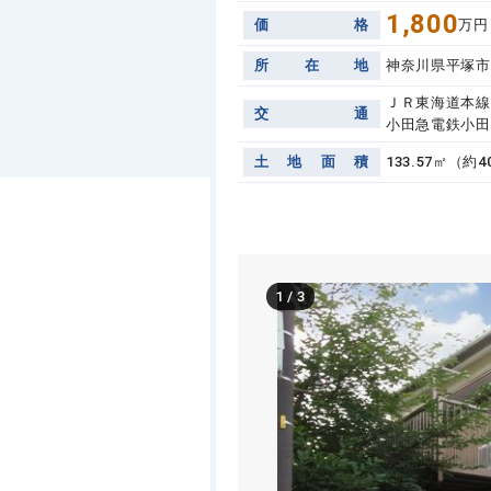
1,800
価
格
万円
所
在
地
神奈川県平塚市
ＪＲ東海道本線 
交
通
小田急電鉄小田
土
地
面
積
133.57㎡（約4
1
/
3