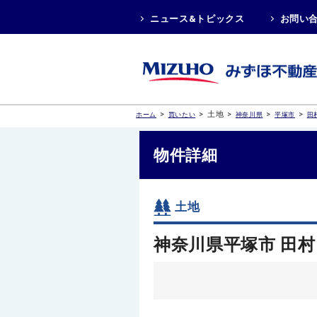
ニュース&トピックス
お問い
>
>
土地
>
>
>
ホーム
買いたい
神奈川県
平塚市
田
物件詳細
土地
神奈川県平塚市 田