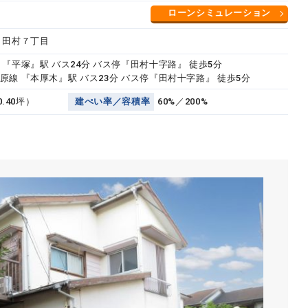
ローンシミュレーション
 田村７丁目
『平塚』駅 バス24分 バス停『田村十字路』 徒歩5分
原線 『本厚木』駅 バス23分 バス停『田村十字路』 徒歩5分
0.40坪）
建
ぺ
い
率
／
容
積
率
60%／200%