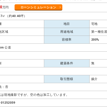
00
万円
ローンシミュレーション
.57㎡（約40.40坪）
権
地目
宅地
化区域
用途地域
第一種住
容積率
200%
.6m 公道
有
建築条件
無
取引態様
媒介
法：否
真は現地撮影ですが、空の色は加工しています。
-01252059