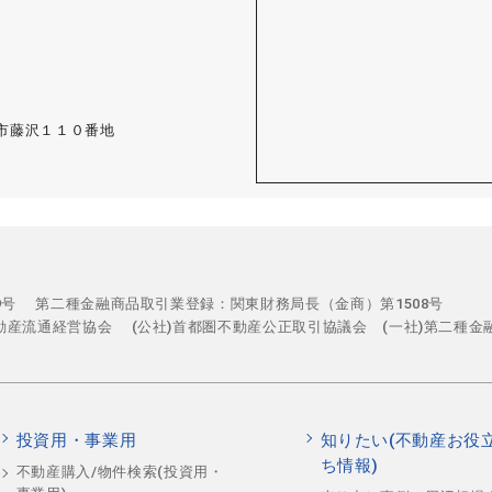
藤沢市藤沢１１０番地
29号
第二種金融商品取引業登録：関東財務局長（金商）第1508号
不動産流通経営協会
(公社)首都圏不動産公正取引協議会 (一社)第二種金
投資用・事業用
知りたい(不動産お役
ち情報)
不動産購入/物件検索(投資用・