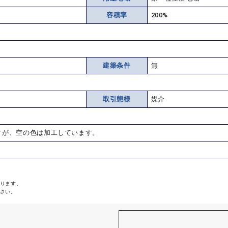
容積率
200%
建築条件
無
取引態様
媒介
すが、空の色は加工しています。
ります。
さい。