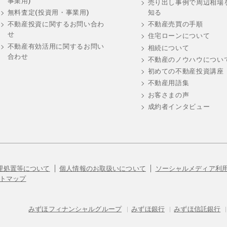
事業用)
売り出し事例で周辺相場
知る
無料査定(投資用・事業用)
不動産売買の手順
不動産投資に関するお問い合わ
せ
住宅ローンについて
不動産有効活用に関するお問い
相続について
合わせ
不動産のノウハウについ
初めての不動産投資講座
不動産用語集
お客さまの声
成約者インタビュー
理処置等について
個人情報のお取扱いについて
ソーシャルメディア利
トマップ
みずほフィナンシャルグループ
|
みずほ銀行
|
みずほ信託銀行
|