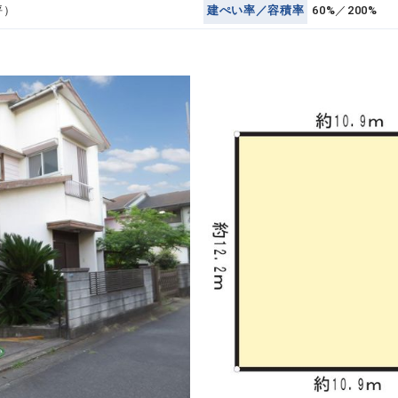
坪）
建ぺい率／容積率
60%／200%