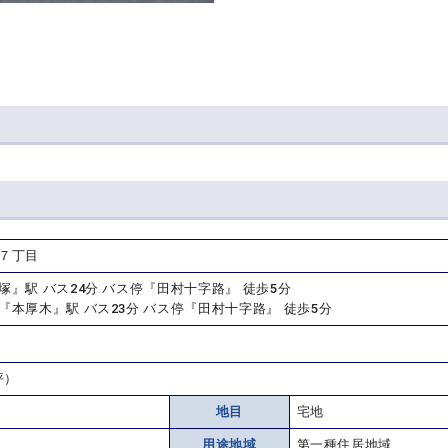
村７丁目
塚』駅 バス24分 バス停『田村十字路』 徒歩5分
『本厚木』駅 バス23分 バス停『田村十字路』 徒歩5分
坪）
地目
宅地
用途地域
第一種住居地域