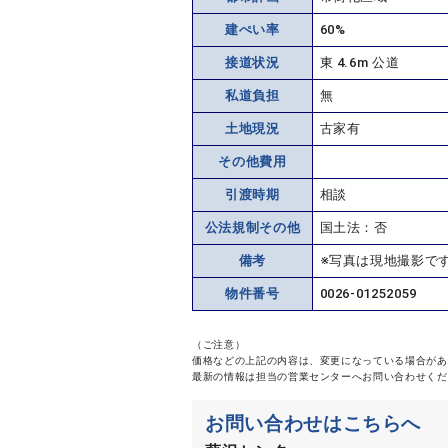
建ぺい率
60%
接道状況
東 4.6m 公道
私道負担
無
土地現況
古家有
その他費用
引渡時期
相談
公法規制その他
国土法：否
備考
※写真は現地撮影で
物件番号
0026-01252059
（ご注意）
価格などの上記の内容は、変更になっている場合があ
最新の情報は担当の営業センターへお問い合わせくだ
お問い合わせはこちらへ