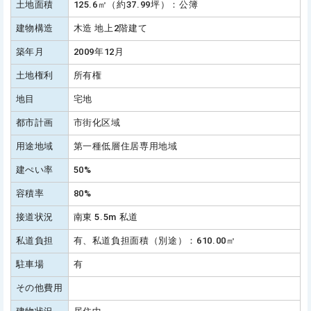
土地面積
125.6㎡（約37.99坪）：公簿
建物構造
木造 地上2階建て
築年月
2009年12月
土地権利
所有権
地目
宅地
都市計画
市街化区域
用途地域
第一種低層住居専用地域
建ぺい率
50%
容積率
80%
接道状況
南東 5.5m 私道
私道負担
有、私道負担面積（別途）：610.00㎡
駐車場
有
その他費用