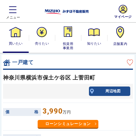
マイページ
買いたい
売りたい
投資用・事業
知りたい
店舗案内
用
一戸建て
神奈川県横浜市保土ケ谷区 上菅田町
周辺地図
3,990
価
格
万円
ローンシミュレーション