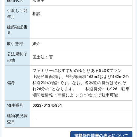
建物状況
居住中
引渡し可能
相談
年月
建築確認番
号
取引態様
媒介
公法規制そ
国土法：否
の他
ファミリーにおすすめのゆとりある5LDKプラン
上記私道面積は、登記簿面積168m2および442m2の
備考
私道2筆の合計です。なお、各私道の持分はそれぞ
れ26分の1となります。 私道持分：1／26 駐車
場関連情報：車種によっては3台まで駐車可能
物件番号
0023-01345851
建物状況調
－
査日
掲載物件情報の表示について