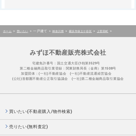
>
>
一戸建て
>
>
>
>
ホーム
買いたい
神奈川県
横浜市保土ケ谷区
上菅田町
みずほ不動産販売株式会社
宅建免許番号：国土交通大臣(10)第3529号
第二種金融商品取引業登録：関東財務局長（金商）第1508号
加盟団体：(一社)不動産協会 (一社)不動産流通経営協会
(公社)首都圏不動産公正取引協議会 (一社)第二種金融商品取引業協会
買いたい(不動産購入/物件検索)
売りたい(無料査定)