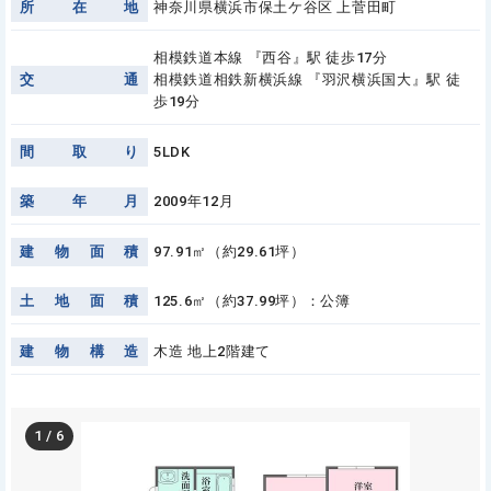
所
在
地
神奈川県横浜市保土ケ谷区 上菅田町
相模鉄道本線 『西谷』駅 徒歩17分
交
通
相模鉄道相鉄新横浜線 『羽沢横浜国大』駅 徒
歩19分
間
取
り
5LDK
築
年
月
2009年12月
建
物
面
積
97.91㎡（約29.61坪）
土
地
面
積
125.6㎡（約37.99坪）：公簿
建
物
構
造
木造 地上2階建て
1
/
6