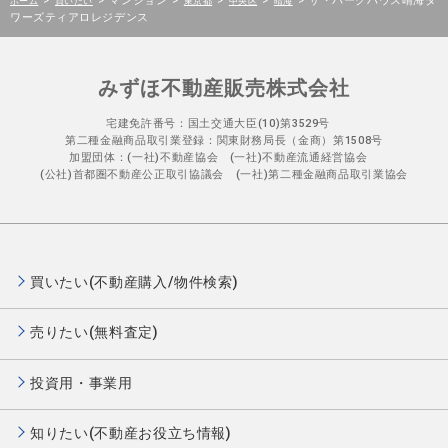
>
>
マンション
>
>
>
>
ザ・パークハウス晴海タ
ホーム
買いたい
東京都
中央区
晴海
ワーズティアロレジデンス
みずほ不動産販売株式会社
宅建免許番号：国土交通大臣(10)第3529号
第二種金融商品取引業登録：関東財務局長（金商）第1508号
加盟団体：(一社)不動産協会 (一社)不動産流通経営協会
(公社)首都圏不動産公正取引協議会 (一社)第二種金融商品取引業協会
買いたい(不動産購入/物件検索)
売りたい(無料査定)
投資用・事業用
知りたい(不動産お役立ち情報)