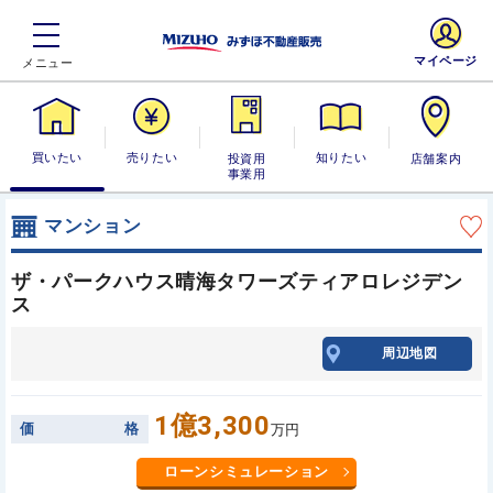
マイページ
買いたい
売りたい
投資用・事業
知りたい
店舗案内
用
マンション
ザ・パークハウス晴海タワーズティアロレジデン
ス
周辺地図
1億3,300
価
格
万円
ローンシミュレーション