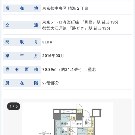
所
在
地
東京都中央区 晴海２丁目
東京メトロ有楽町線 『月島』駅 徒歩13分
交
通
都営大江戸線 『勝どき』駅 徒歩13分
間
取
り
3LDK
築
年
月
2016年03月
専
有
面
積
70.89㎡（約21.44坪）：壁芯
所
在
階
27階部分
1
/
6