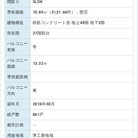
間取り
3LDK
専有面積
70.89㎡（約21.44坪）：壁芯
建物構造
鉄筋コンクリート造 地上49階 地下2階
所在階
27階部分
バルコニー
有
有無
バルコニー
13.32㎡
面積
専用庭面積
バルコニー
東
方向
築年月
2016年03月
総戸数
861戸
都市計画
－
用途地域
準工業地域