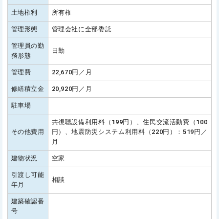
土地権利
所有権
管理形態
管理会社に全部委託
管理員の勤
日勤
務形態
管理費
22,670円／月
修繕積立金
20,920円／月
駐車場
共視聴設備利用料（199円）、住民交流活動費（100
その他費用
円）、地震防災システム利用料（220円）：519円／
月
建物状況
空家
引渡し可能
相談
年月
建築確認番
号