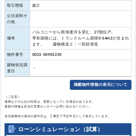
取引態様
媒介
公法規制そ
の他
バルコニーから晴海運河を望む、27階住戸。
備考
専有面積には、トランクルーム面積0.64m2が含まれ
ます。 建物構造２：一部鉄骨造
物件番号
0023-00955220
建物状況調
－
査日
掲載物件情報の表示について
（ご注意）
価格などの上記の内容は、変更になっている場合があります。
最新の情報は担当の営業センターへお問い合わせください。
未完成物件の場合の築年月は、工事完了予定年月として表示しています。
ローンシミュレーション（試算）