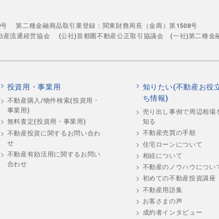
29号
第二種金融商品取引業登録：関東財務局長（金商）第1508号
不動産流通経営協会
(公社)首都圏不動産公正取引協議会 (一社)第二種金
投資用・事業用
知りたい(不動産お役
ち情報)
不動産購入/物件検索(投資用・
事業用)
売り出し事例で周辺相場
知る
無料査定(投資用・事業用)
不動産売買の手順
不動産投資に関するお問い合わ
せ
住宅ローンについて
不動産有効活用に関するお問い
相続について
合わせ
不動産のノウハウについ
初めての不動産投資講座
不動産用語集
お客さまの声
成約者インタビュー