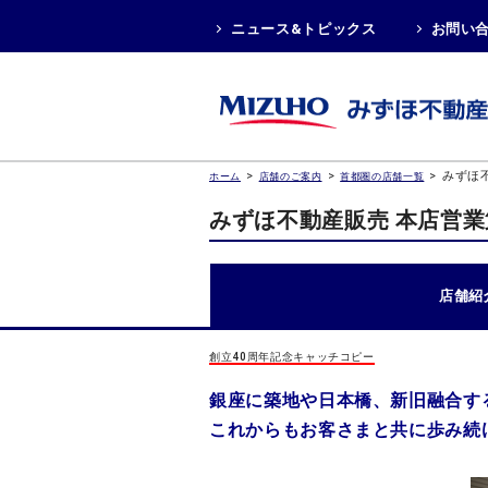
ニュース&トピックス
お問い
>
>
>
みずほ
ホーム
店舗のご案内
首都圏の店舗一覧
みずほ不動産販売 本店営
店舗紹
創立40周年記念キャッチコピー
銀座に築地や日本橋、新旧融合す
これからもお客さまと共に歩み続