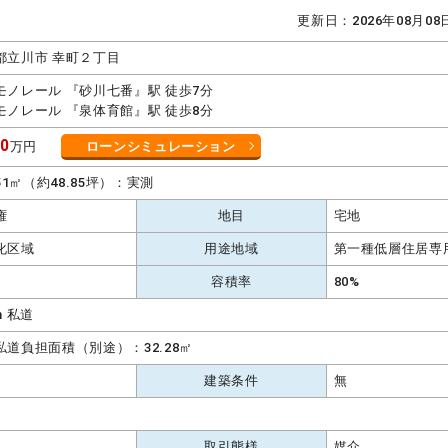
更新日：2026年08月0
都立川市 幸町２丁目
モノレール 『砂川七番』駅 徒歩7分
モノレール 『泉体育館』駅 徒歩8分
80
万円
ローンシミュレーション
.51㎡（約48.85坪）：実測
権
地目
宅地
化区域
用途地域
第一種低層住居専
容積率
80%
m 私道
私道負担面積（別途）：32.28㎡
建築条件
無
取引態様
媒介