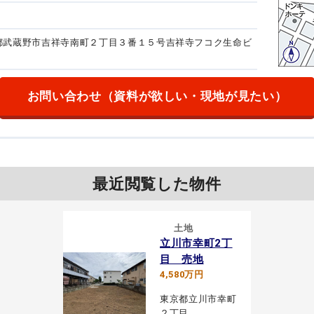
東京都武蔵野市吉祥寺南町２丁目３番１５号
吉祥寺フコク生命ビ
お問い合わせ
（資料が欲しい・現地が見たい）
最近閲覧した物件
土地
立川市幸町2丁
目 売地
4,580万円
東京都立川市幸町
２丁目