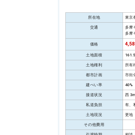
所在地
東京
交通
多摩
多摩
4,5
価格
土地面積
161
土地権利
所有
都市計画
市街
建ぺい率
40%
接道状況
西 3
私道負担
有、
土地現況
更地
その他費用
引渡時期
相談