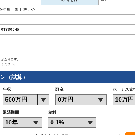
条件無、国土法：否
-01330245
合があります。
せください。
ョン（試算）
年収
頭金
ボーナス支
返済期間
金利