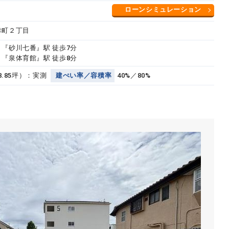
ローンシミュレーション
幸町２丁目
 『砂川七番』駅 徒歩7分
 『泉体育館』駅 徒歩8分
48.85坪）：実測
建
ぺ
い
率
／
容
積
率
40%／80%