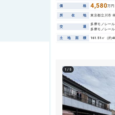
4,580
価
格
万円
所
在
地
東京都立川市 
多摩モノレール
交
通
多摩モノレール
土
地
面
積
161.51㎡（約
1
/
5