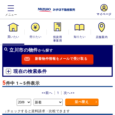
マイページ
買いたい
売りたい
投資用・事業
知りたい
店舗案内
用
立川市の物件
から探す
新着物件情報をメールで受け取る
現在の検索条件
5
件中 1～5件表示
<<前へ
1
次へ>>
並べ替え
↓チェックすると資料請求・比較できます