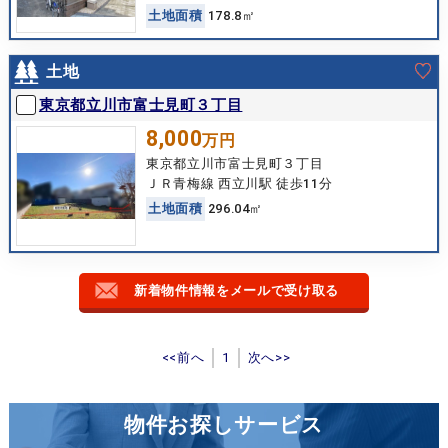
土
地
面
積
178.8㎡
土地
東京都立川市富士見町３丁目
8,000
万円
東京都立川市富士見町３丁目
ＪＲ青梅線 西立川駅 徒歩11分
土
地
面
積
296.04㎡
新着物件情報をメールで受け取る
<<前へ
1
次へ>>
物件お探しサービス