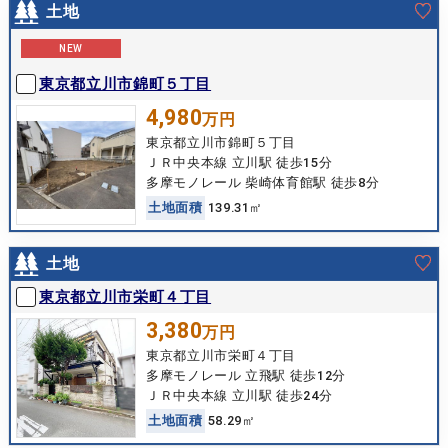
土地
NEW
東京都立川市錦町５丁目
4,980
万円
東京都立川市錦町５丁目
ＪＲ中央本線 立川駅 徒歩15分
多摩モノレール 柴崎体育館駅 徒歩8分
土
地
面
積
139.31㎡
土地
東京都立川市栄町４丁目
3,380
万円
東京都立川市栄町４丁目
多摩モノレール 立飛駅 徒歩12分
ＪＲ中央本線 立川駅 徒歩24分
土
地
面
積
58.29㎡