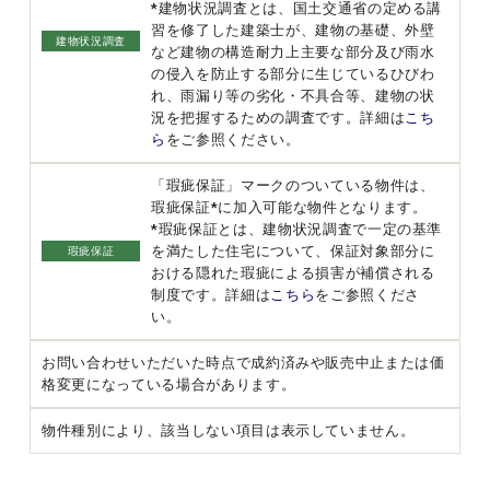
*建物状況調査とは、国土交通省の定める講
習を修了した建築士が、建物の基礎、外壁
建物状況調査
など建物の構造耐力上主要な部分及び雨水
の侵入を防止する部分に生じているひびわ
れ、雨漏り等の劣化・不具合等、建物の状
況を把握するための調査です。詳細は
こち
ら
をご参照ください。
「瑕疵保証」マークのついている物件は、
瑕疵保証*に加入可能な物件となります。
*瑕疵保証とは、建物状況調査で一定の基準
を満たした住宅について、保証対象部分に
瑕疵保証
おける隠れた瑕疵による損害が補償される
制度です。詳細は
こちら
をご参照くださ
い。
お問い合わせいただいた時点で成約済みや販売中止または価
格変更になっている場合があります。
物件種別により、該当しない項目は表示していません。