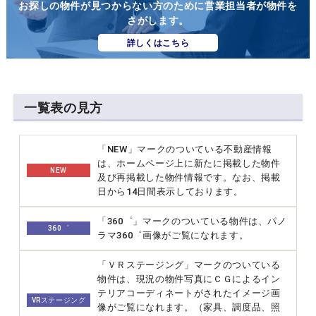
お探しの物件が見つからない方のために営業担当者が物件を
さがします。
詳しくはこちら
一覧表の見方
「NEW」マークのついている不動産情報
は、ホームページ上に新たに掲載した物件
NEW
及び再掲載した物件情報です。なお、掲載
日から14日間表示しております。
「360゜」マークのついている物件は、パノ
360゜
ラマ360゜画像がご覧になれます。
「ＶＲステージング」マークのついている
物件は、現況の物件写真にＣＧによるイン
テリアコーディネートがされたイメージ画
VRステージング
像がご覧になれます。（家具、調度品、照