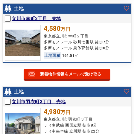
土地
立川市幸町2丁目 売地
4,580
万円
東京都立川市幸町２丁目
多摩モノレール 砂川七番駅 徒歩7分
多摩モノレール 泉体育館駅 徒歩8分
土
地
面
積
161.51㎡
新着物件情報をメールで受け取る
土地
立川市羽衣町3丁目 売地
4,980
万円
東京都立川市羽衣町３丁目
ＪＲ南武線 西国立駅 徒歩8分
ＪＲ中央本線 立川駅 徒歩22分