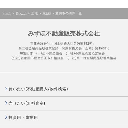
>
>
土地
>
>
立川市の物件一覧
ホーム
買いたい
東京都
みずほ不動産販売株式会社
宅建免許番号：国土交通大臣(10)第3529号
第二種金融商品取引業登録：関東財務局長（金商）第1508号
加盟団体：(一社)不動産協会 (一社)不動産流通経営協会
(公社)首都圏不動産公正取引協議会 (一社)第二種金融商品取引業協会
買いたい(不動産購入/物件検索)
売りたい(無料査定)
投資用・事業用