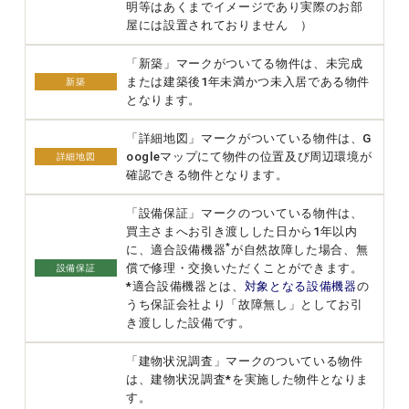
明等はあくまでイメージであり実際のお部
屋には設置されておりません ）
「新築」マークがついてる物件は、未完成
または建築後1年未満かつ未入居である物件
新築
となります。
「詳細地図」マークがついている物件は、G
oogleマップにて物件の位置及び周辺環境が
詳細地図
確認できる物件となります。
「設備保証」マークのついている物件は、
買主さまへお引き渡しした日から1年以内
*
に、適合設備機器
が自然故障した場合、無
償で修理・交換いただくことができます。
設備保証
*適合設備機器とは、
対象となる設備機器
の
うち保証会社より「故障無し」としてお引
き渡しした設備です。
「建物状況調査」マークのついている物件
は、建物状況調査*を実施した物件となりま
す。