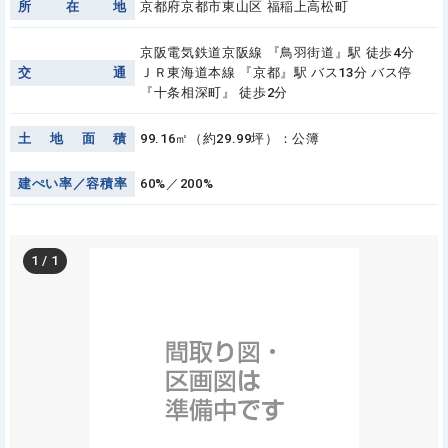
所
在
地
京都府京都市東山区 福稲上高松町
京阪電気鉄道京阪線 『鳥羽街道』駅 徒歩4分
交
通
ＪＲ東海道本線 『京都』駅 バス13分 バス停
『十条相深町』 徒歩2分
土
地
面
積
99.16㎡（約29.99坪）：公簿
建
ぺ
い
率
／
容
積
率
60%／200%
1
/
1