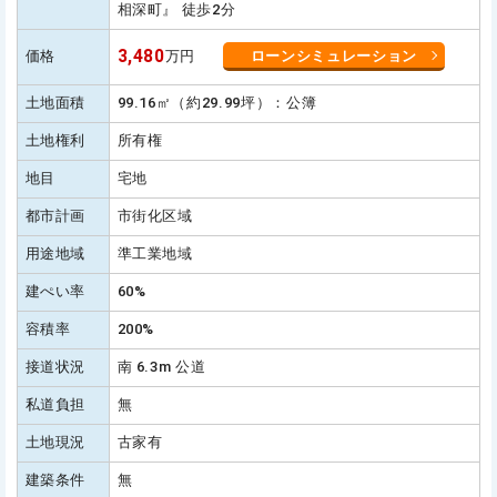
相深町』 徒歩2分
3,480
価格
万円
ローンシミュレーション
土地面積
99.16㎡（約29.99坪）：公簿
土地権利
所有権
地目
宅地
都市計画
市街化区域
用途地域
準工業地域
建ぺい率
60%
容積率
200%
接道状況
南 6.3m 公道
私道負担
無
土地現況
古家有
建築条件
無