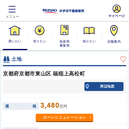
マイページ
買いたい
売りたい
投資用・事業
知りたい
店舗案内
用
土地
京都府京都市東山区 福稲上高松町
周辺地図
3,480
価
格
万円
ローンシミュレーション