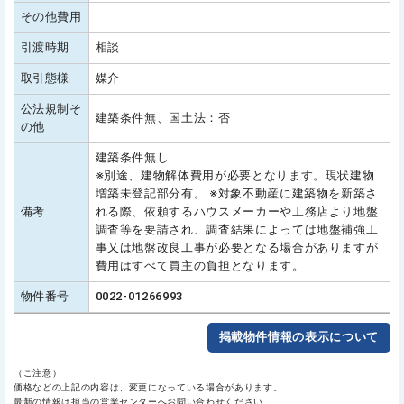
その他費用
引渡時期
相談
取引態様
媒介
公法規制そ
建築条件無、国土法：否
の他
建築条件無し
※別途、建物解体費用が必要となります。現状建物
増築未登記部分有。 ※対象不動産に建築物を新築さ
備考
れる際、依頼するハウスメーカーや工務店より地盤
調査等を要請され、調査結果によっては地盤補強工
事又は地盤改良工事が必要となる場合がありますが
費用はすべて買主の負担となります。
物件番号
0022-01266993
掲載物件情報の表示について
（ご注意）
価格などの上記の内容は、変更になっている場合があります。
最新の情報は担当の営業センターへお問い合わせください。