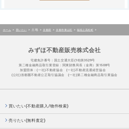
>
>
土地
>
>
>
>
ホーム
買いたい
京都府
京都市東山区
福稲上高松町
みずほ不動産販売株式会社
宅建免許番号：国土交通大臣(10)第3529号
第二種金融商品取引業登録：関東財務局長（金商）第1508号
加盟団体：(一社)不動産協会 (一社)不動産流通経営協会
(公社)首都圏不動産公正取引協議会 (一社)第二種金融商品取引業協会
買いたい(不動産購入/物件検索)
売りたい(無料査定)