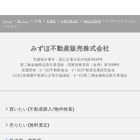
>
>
土地
>
>
>
>
>
ローンシミュレ
ホーム
買いたい
京都府
京都市東山区
福稲上高松町
ーション
みずほ不動産販売株式会社
宅建免許番号：国土交通大臣(10)第3529号
第二種金融商品取引業登録：関東財務局長（金商）第1508号
加盟団体：(一社)不動産協会 (一社)不動産流通経営協会
(公社)首都圏不動産公正取引協議会 (一社)第二種金融商品取引業協会
買いたい(不動産購入/物件検索)
売りたい(無料査定)