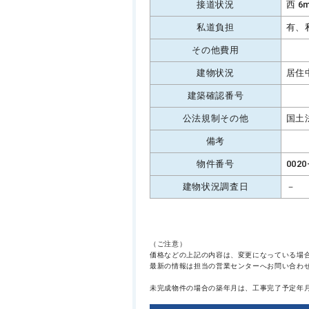
接道状況
西 6
私道負担
有、
その他費用
建物状況
居住
建築確認番号
公法規制その他
国土
備考
物件番号
0020
建物状況調査日
－
（ご注意）
価格などの上記の内容は、変更になっている場
最新の情報は担当の営業センターへお問い合わ
未完成物件の場合の築年月は、工事完了予定年