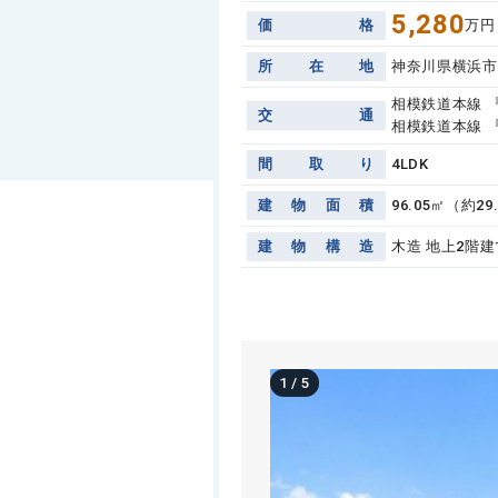
5,280
価
格
万円
所
在
地
神奈川県横浜市
相模鉄道本線 
交
通
相模鉄道本線 『
間
取
り
4LDK
建
物
面
積
96.05㎡（約29
建
物
構
造
木造 地上2階建
1
/
5