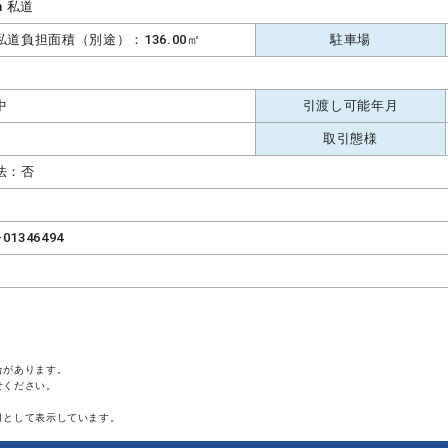
m 私道
私道負担面積（別途）：136.00㎡
駐車場
中
引渡し可能年月
取引態様
法：否
-01346494
合があります。
せください。
月として表示しています。