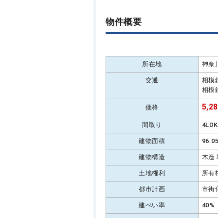
物件概要
所在地
神奈
交通
相模
相模
5,2
価格
間取り
4LD
建物面積
96.
建物構造
木造
土地権利
所有
都市計画
市街
建ぺい率
40%