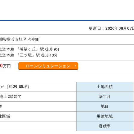
更新日：2026年08月0
川県横浜市旭区 今宿町
鉄道本線 『希望ヶ丘』駅 徒歩9分
鉄道本線 『三ツ境』駅 徒歩13分
80
万円
ローンシミュレーション
K
05㎡（約29.05坪）
土地面積
 地上2階建て
築年月
権
地目
化区域
用途地域
容積率