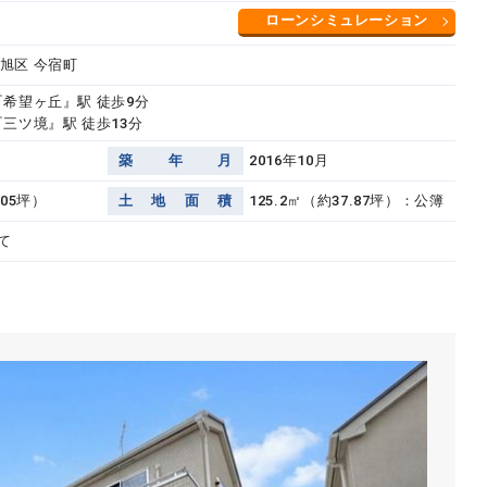
ローンシミュレーション
旭区 今宿町
『希望ヶ丘』駅 徒歩9分
三ツ境』駅 徒歩13分
築
年
月
2016年10月
.05坪）
土
地
面
積
125.2㎡（約37.87坪）：公簿
て