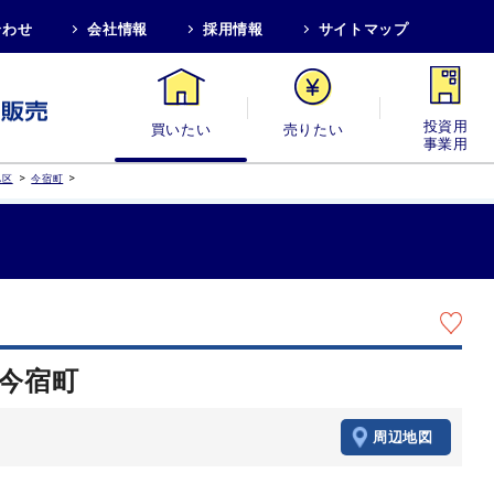
合わせ
会社情報
採用情報
サイトマップ
買いたい
売りたい
投資用・事業
>
>
旭区
今宿町
 今宿町
周辺地図