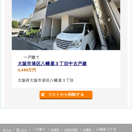
一戸建て
大阪市港区八幡屋３丁目中古戸建
3,480万円
大阪府大阪市港区八幡屋３丁目
リストから削除する
>
>
一戸建て
>
>
>
>
八幡屋３丁目
ホーム
買いたい
大阪府
大阪市港区
八幡屋