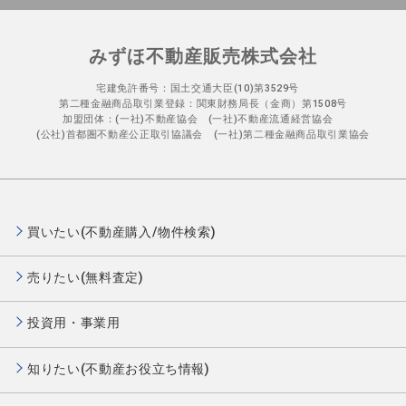
みずほ不動産販売株式会社
宅建免許番号：国土交通大臣(10)第3529号
第二種金融商品取引業登録：関東財務局長（金商）第1508号
加盟団体：(一社)不動産協会 (一社)不動産流通経営協会
(公社)首都圏不動産公正取引協議会 (一社)第二種金融商品取引業協会
買いたい(不動産購入/物件検索)
売りたい(無料査定)
投資用・事業用
知りたい(不動産お役立ち情報)