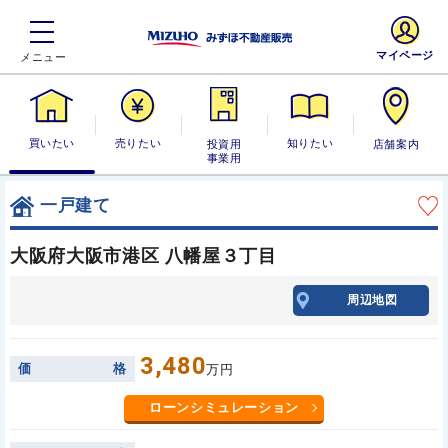
マイページ
買いたい
売りたい
投資用・事業
知りたい
店舗案内
用
一戸建て
大阪府大阪市港区 八幡屋３丁目
周辺地図
3,480
価
格
万円
ローンシミュレーション