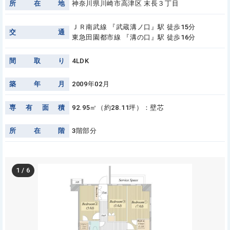
所
在
地
神奈川県川崎市高津区 末長３丁目
ＪＲ南武線 『武蔵溝ノ口』駅 徒歩15分
交
通
東急田園都市線 『溝の口』駅 徒歩16分
間
取
り
4LDK
築
年
月
2009年02月
専
有
面
積
92.95㎡（約28.11坪）：壁芯
所
在
階
3階部分
1
/
6