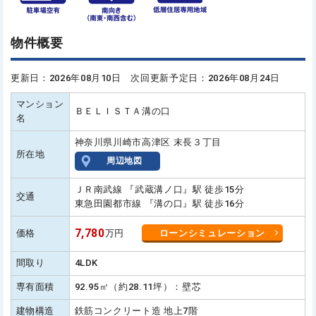
物件概要
更新日：2026年08月10日 次回更新予定日：2026年08月24日
マンション
ＢＥＬＩＳＴＡ溝の口
名
神奈川県川崎市高津区 末長３丁目
所在地
周辺地図
ＪＲ南武線 『武蔵溝ノ口』駅 徒歩15分
交通
東急田園都市線 『溝の口』駅 徒歩16分
7,780
価格
万円
ローンシミュレーション
間取り
4LDK
専有面積
92.95㎡（約28.11坪）：壁芯
建物構造
鉄筋コンクリート造 地上7階