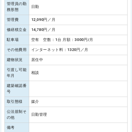
管理員の勤
日勤
務形態
管理費
12,090円／月
修繕積立金
14,780円／月
駐車場
空有 空数：1台 月額：3000円/月
その他費用
インターネット料：1320円／月
建物状況
居住中
引渡し可能
相談
年月
建築確認番
号
取引態様
媒介
公法規制そ
日勤管理
の他
備考