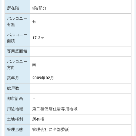
所在階
3階部分
バルコニー
有
有無
バルコニー
17.2㎡
面積
専用庭面積
バルコニー
南
方向
築年月
2009年02月
総戸数
都市計画
－
用途地域
第二種低層住居専用地域
土地権利
所有権
管理形態
管理会社に全部委託