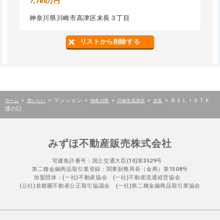
7,780万円
神奈川県川崎市高津区末長３丁目
リストから削除する
>
>
マンション
>
>
>
>
ＢＥＬＩＳＴＡ
ホーム
買いたい
神奈川県
川崎市高津区
末長
溝の口
みずほ不動産販売株式会社
宅建免許番号：国土交通大臣(10)第3529号
第二種金融商品取引業登録：関東財務局長（金商）第1508号
加盟団体：(一社)不動産協会 (一社)不動産流通経営協会
(公社)首都圏不動産公正取引協議会 (一社)第二種金融商品取引業協会