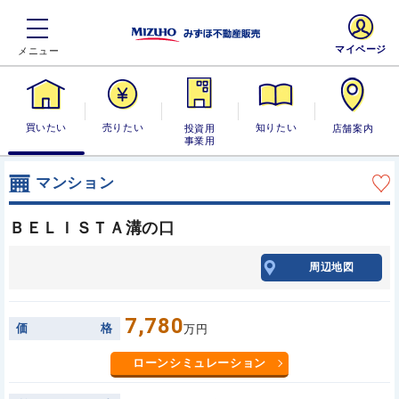
マイページ
買いたい
売りたい
投資用・事業
知りたい
店舗案内
用
マンション
ＢＥＬＩＳＴＡ溝の口
周辺地図
7,780
価
格
万円
ローンシミュレーション