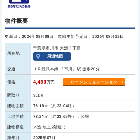
物件概要
更新日：2026年08月08日 次回更新予定日：2026年08月22日
千葉県市川市 大洲３丁目
所在地
周辺地図
交通
ＪＲ総武本線 『市川』駅 徒歩20分
4,480
価格
万円
ローンシミュレーション
間取り
3LDK
建物面積
76.18㎡（約23.04坪）
土地面積
78.21㎡（約23.65坪）：公簿
建物構造
木造 地上2階建て
築年月
2025年07月