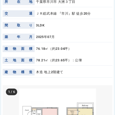
所
在
地
千葉県市川市 大洲３丁目
交
通
ＪＲ総武本線 『市川』駅 徒歩20分
間
取
り
3LDK
築
年
月
2025年07月
建
物
面
積
76.18㎡（約23.04坪）
土
地
面
積
78.21㎡（約23.65坪）：公簿
建
物
構
造
木造 地上2階建て
1
/
6