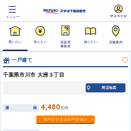
マイページ
買いたい
売りたい
投資用・事業
知りたい
店舗案内
用
一戸建て
千葉県市川市 大洲３丁目
周辺地図
4,480
価
格
万円
ローンシミュレーション