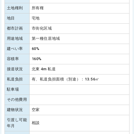
土地権利
所有権
地目
宅地
都市計画
市街化区域
用途地域
第一種住居地域
建ぺい率
60%
容積率
160%
接道状況
北東 4m 私道
私道負担
有、私道負担面積（別途）：13.56㎡
駐車場
その他費用
建物状況
空家
引渡し可能
相談
年月