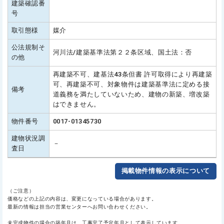
建築確認番
号
取引態様
媒介
公法規制そ
河川法/建築基準法第２２条区域、国土法：否
の他
再建築不可、建基法43条但書 許可取得により再建築
可、再建築不可、対象物件は建築基準法に定める接
備考
道義務を満たしていないため、建物の新築、増改築
はできません。
物件番号
0017-01345730
建物状況調
－
査日
掲載物件情報の表示について
（ご注意）
価格などの上記の内容は、変更になっている場合があります。
最新の情報は担当の営業センターへお問い合わせください。
未完成物件の場合の築年月は、工事完了予定年月として表示しています。