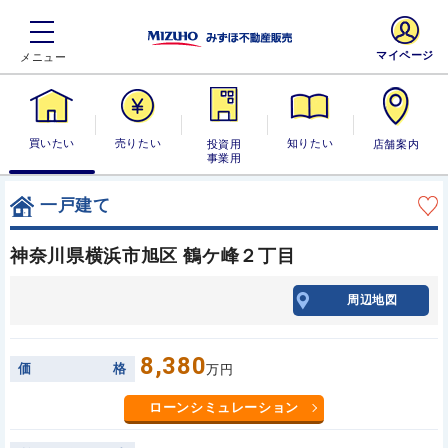
マイページ
買いたい
売りたい
投資用・事業
知りたい
店舗案内
用
一戸建て
神奈川県横浜市旭区 鶴ケ峰２丁目
周辺地図
8,380
価
格
万円
ローンシミュレーション