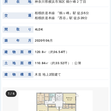
所
在
地
神奈川県横浜市旭区 鶴ケ峰２丁目
相模鉄道本線 『鶴ヶ峰』駅 徒歩5分
交
通
相模鉄道本線 『西谷』駅 徒歩20分
間
取
り
4LDK
築
年
月
2020年06月
建
物
面
積
120.8㎡（約36.54坪）
土
地
面
積
110.84㎡（約33.52坪）：公簿
建
物
構
造
木造 地上2階建て
1
/
6