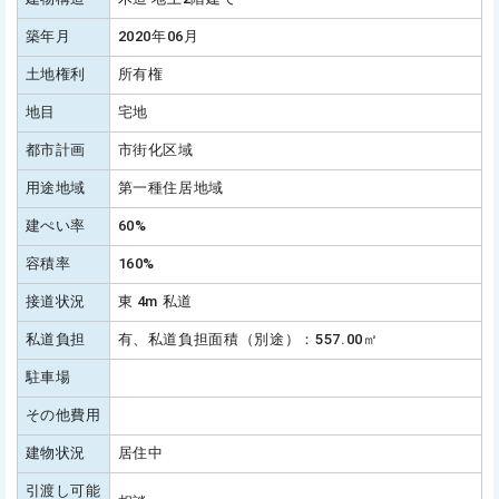
築年月
2020年06月
土地権利
所有権
地目
宅地
都市計画
市街化区域
用途地域
第一種住居地域
建ぺい率
60%
容積率
160%
接道状況
東 4m 私道
私道負担
有、私道負担面積（別途）：557.00㎡
駐車場
その他費用
建物状況
居住中
引渡し可能