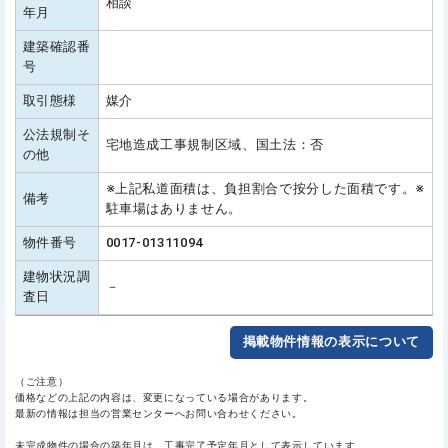
相談
年月
建築確認番
号
取引態様
媒介
公法規制そ
宅地造成工事規制区域、国土法：否
の他
※上記私道面積は、負担割合で按分した面積です。※
備考
駐車場はありません。
物件番号
0017-01311094
建物状況調
－
査日
掲載物件情報の表示について
（ご注意）
価格などの上記の内容は、変更になっている場合があります。
最新の情報は担当の営業センターへお問い合わせください。
未完成物件の場合の築年月は、工事完了予定年月として表示しています。