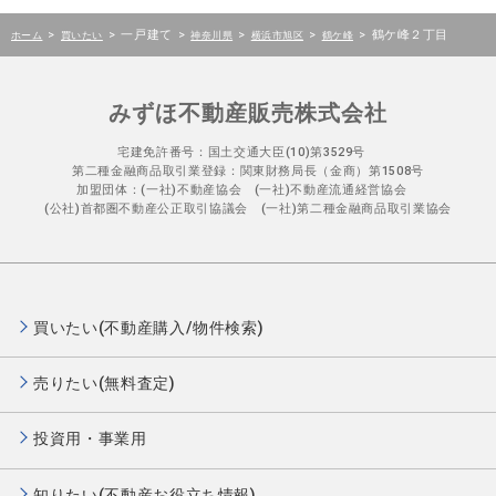
>
>
一戸建て
>
>
>
>
鶴ケ峰２丁目
ホーム
買いたい
神奈川県
横浜市旭区
鶴ケ峰
みずほ不動産販売株式会社
宅建免許番号：国土交通大臣(10)第3529号
第二種金融商品取引業登録：関東財務局長（金商）第1508号
加盟団体：(一社)不動産協会 (一社)不動産流通経営協会
(公社)首都圏不動産公正取引協議会 (一社)第二種金融商品取引業協会
買いたい(不動産購入/物件検索)
売りたい(無料査定)
投資用・事業用
知りたい(不動産お役立ち情報)