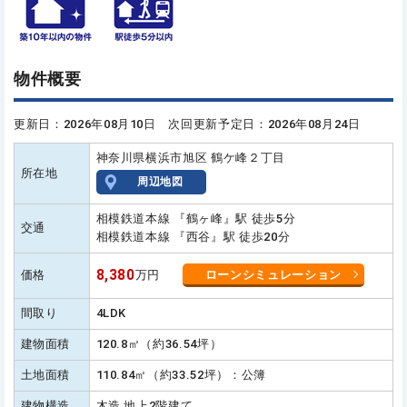
物件概要
更新日：2026年08月10日 次回更新予定日：2026年08月24日
神奈川県横浜市旭区 鶴ケ峰２丁目
所在地
周辺地図
相模鉄道本線 『鶴ヶ峰』駅 徒歩5分
交通
相模鉄道本線 『西谷』駅 徒歩20分
8,380
価格
万円
ローンシミュレーション
間取り
4LDK
建物面積
120.8㎡（約36.54坪）
土地面積
110.84㎡（約33.52坪）：公簿
建物構造
木造 地上2階建て