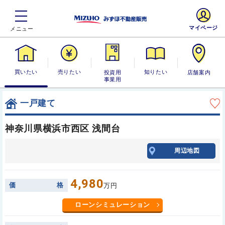
マイページ
買いたい
売りたい
投資用・事業
知りたい
店舗案内
用
一戸建て
神奈川県横浜市西区 浅間台
周辺地図
4,980
価
格
万円
ローンシミュレーション