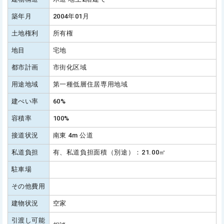
築年月
2004年01月
土地権利
所有権
地目
宅地
都市計画
市街化区域
用途地域
第一種低層住居専用地域
建ぺい率
60%
容積率
100%
接道状況
南東 4m 公道
私道負担
有、私道負担面積（別途）：21.00㎡
駐車場
その他費用
建物状況
空家
引渡し可能