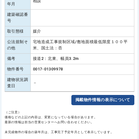
相談
年月
建築確認番
号
取引態様
媒介
公法規制そ
宅地造成工事規制区域/敷地面積最低限度１００平
の他
米、国土法：否
備考
接道2：北東、幅員3.2m
物件番号
0017-01309978
建物状況調
－
査日
掲載物件情報の表示について
（ご注意）
価格などの上記の内容は、変更になっている場合があります。
最新の情報は担当の営業センターへお問い合わせください。
未完成物件の場合の築年月は、工事完了予定年月として表示しています。