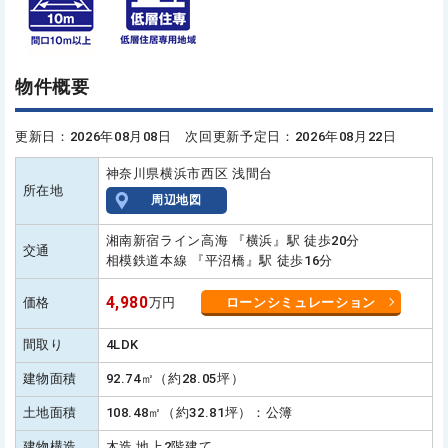
物件概要
更新日：2026年08月08日 次回更新予定日：2026年08月22日
神奈川県横浜市西区 浅間台
所在地
周辺地図
湘南新宿ライン高海 『横浜』駅 徒歩20分
交通
相模鉄道本線 『平沼橋』駅 徒歩16分
4,980
価格
万円
ローンシミュレーション
間取り
4LDK
建物面積
92.74㎡（約28.05坪）
土地面積
108.48㎡（約32.81坪）：公簿
建物構造
木造 地上2階建て