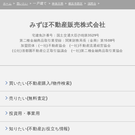
>
>
一戸建て
>
>
>
>
ホーム
買いたい
神奈川県
横浜市西区
浅間台
みずほ不動産販売株式会社
宅建免許番号：国土交通大臣(10)第3529号
第二種金融商品取引業登録：関東財務局長（金商）第1508号
加盟団体：(一社)不動産協会 (一社)不動産流通経営協会
(公社)首都圏不動産公正取引協議会 (一社)第二種金融商品取引業協会
買いたい(不動産購入/物件検索)
売りたい(無料査定)
投資用・事業用
知りたい(不動産お役立ち情報)