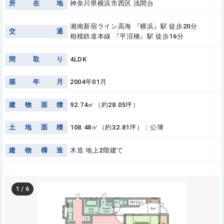
所
在
地
神奈川県横浜市西区 浅間台
湘南新宿ライン高海 『横浜』駅 徒歩20分
交
通
相模鉄道本線 『平沼橋』駅 徒歩16分
間
取
り
4LDK
築
年
月
2004年01月
建
物
面
積
92.74㎡（約28.05坪）
土
地
面
積
108.48㎡（約32.81坪）：公簿
建
物
構
造
木造 地上2階建て
1
/
6