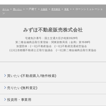
>
>
一戸建て
>
>
>
>
>
ローンシミュレーショ
ホーム
買いたい
大阪府
堺市東区
草尾
ン
みずほ不動産販売株式会社
宅建免許番号：国土交通大臣(10)第3529号
第二種金融商品取引業登録：関東財務局長（金商）第1508号
加盟団体：(一社)不動産協会 (一社)不動産流通経営協会
(公社)首都圏不動産公正取引協議会 (一社)第二種金融商品取引業協会
買いたい(不動産購入/物件検索)
売りたい(無料査定)
投資用・事業用