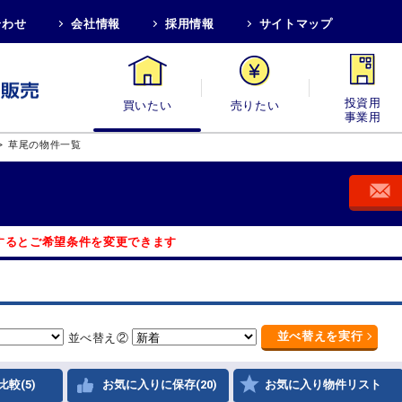
合わせ
会社情報
採用情報
サイトマップ
買いたい
売りたい
投資用・事業
>
草尾の物件一覧
するとご希望条件を変更できます
並べ替え
を実行
並べ替え②
比較(5)
お気に入りに保存(20)
お気に入り物件リスト