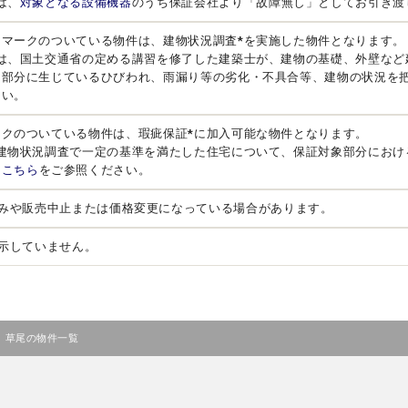
は、
対象となる設備機器
のうち保証会社より「故障無し」としてお引き渡
」マークのついている物件は、建物状況調査*を実施した物件となります。
とは、国土交通省の定める講習を修了した建築士が、建物の基礎、外壁など
る部分に生じているひびわれ、雨漏り等の劣化・不具合等、建物の状況を
さい。
ークのついている物件は、瑕疵保証*に加入可能な物件となります。
、建物状況調査で一定の基準を満たした住宅について、保証対象部分におけ
は
こちら
をご参照ください。
みや販売中止または価格変更になっている場合があります。
示していません。
>
草尾の物件一覧