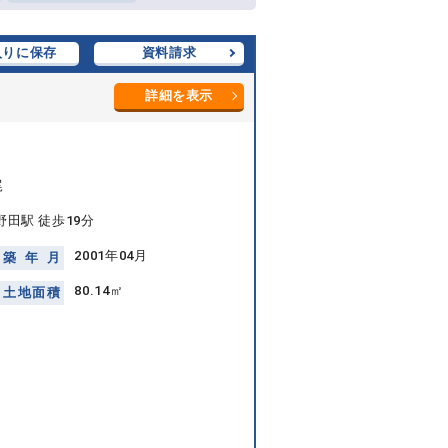
入りに保存
資料請求
詳細を表示
尾
田駅 徒歩19分
2001年04月
築
年
月
80.14㎡
土
地
面
積