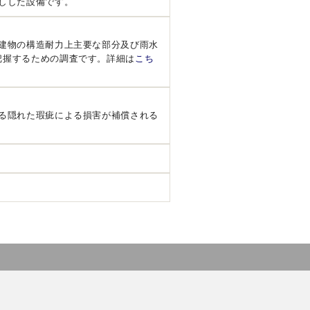
しした設備です。
建物の構造耐力上主要な部分及び雨水
把握するための調査です。詳細は
こち
る隠れた瑕疵による損害が補償される