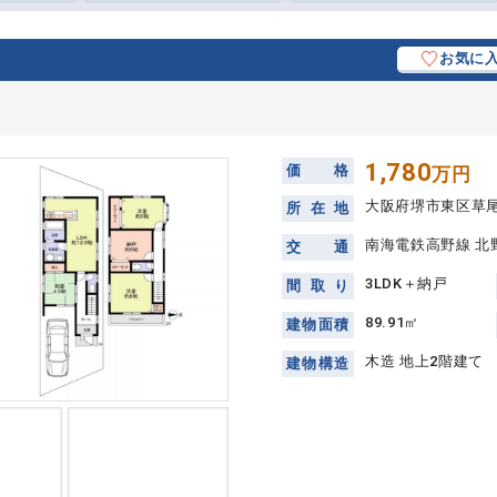
お気に
1,780
価
格
万円
大阪府堺市東区草
所
在
地
南海電鉄高野線 北野
交
通
3LDK＋納戸
間
取
り
89.91㎡
建
物
面
積
木造 地上2階建て
建
物
構
造