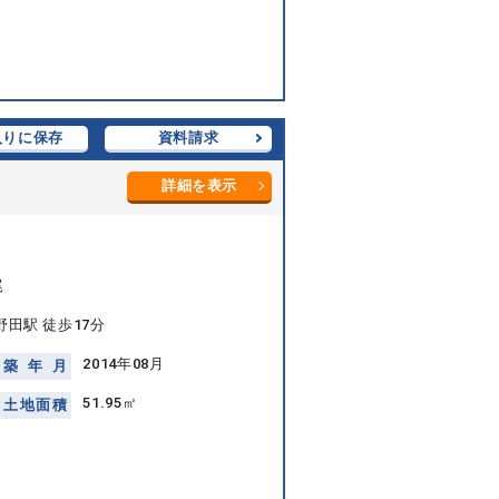
入りに保存
資料請求
詳細を表示
尾
田駅 徒歩17分
2014年08月
築
年
月
51.95㎡
土
地
面
積