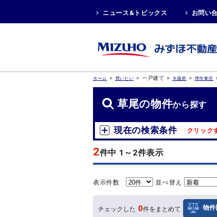
ニュース&トピックス
お問い
>
>
一戸建て
>
>
ホーム
買いたい
大阪府
堺市東区
草尾の物件
から探す
現在の検索条件
クリック
2
件中 1～2件表示
表示件数
並べ替え
0
物件
チェックした
件をまとめて