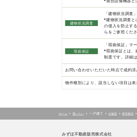
*適合設備機器と
「建物状況調査
*建物状況調査
建物状況調査
の侵入を防止す
ら
をご参照くだ
「瑕疵保証」マ
*瑕疵保証とは
瑕疵保証
制度です。詳細
お問い合わせいただいた時点で成約済
物件種別により、該当しない項目は表
>
>
一戸建て
>
>
ホーム
買いたい
大阪府
堺市東区
みずほ不動産販売株式会社