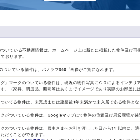
のついている不動産情報は、ホームページ上に新たに掲載した物件及び再
しております。
クのついている物件は、パノラマ360゜画像がご覧になれます。
ング」マークのついている物件は、現況の物件写真にＣＧによるインテリ
ます。（家具、調度品、照明等はあくまでイメージであり実際のお部屋に
がついてる物件は、未完成または建築後1年未満かつ未入居である物件とな
クがついている物件は、Googleマップにて物件の位置及び周辺環境が
ークのついている物件は、買主さまへお引き渡しした日から1年以内に、適
いただくことができます。