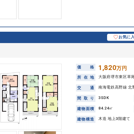
お気に
1,820
価
格
万円
大阪府堺市東区草
所
在
地
南海電鉄高野線 北野
交
通
3SDK
間
取
り
84.24㎡
建
物
面
積
木造 地上3階建て
建
物
構
造