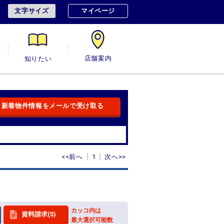
文字サイズ
マイページ
用
知りたい
店舗案内
新着物件情報をメールで受け取る
<<前へ
1
次へ>>
カッコ内は
資料請求(5)
最大選択可能数