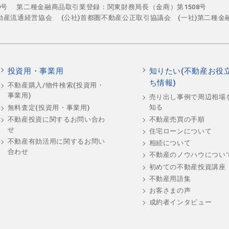
29号
第二種金融商品取引業登録：関東財務局長（金商）第1508号
不動産流通経営協会
(公社)首都圏不動産公正取引協議会 (一社)第二種金
投資用・事業用
知りたい(不動産お役
ち情報)
不動産購入/物件検索(投資用・
事業用)
売り出し事例で周辺相場
知る
無料査定(投資用・事業用)
不動産売買の手順
不動産投資に関するお問い合わ
せ
住宅ローンについて
不動産有効活用に関するお問い
相続について
合わせ
不動産のノウハウについ
初めての不動産投資講座
不動産用語集
お客さまの声
成約者インタビュー