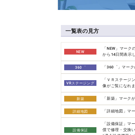
一覧表の見方
「NEW」マーク
NEW
から14日間表示
「360゜」マー
360゜
「ＶＲステージ
VRステージング
像がご覧になれ
「新築」マーク
新築
「詳細地図」マー
詳細地図
「設備保証」マ
償で修理・交換
設備保証