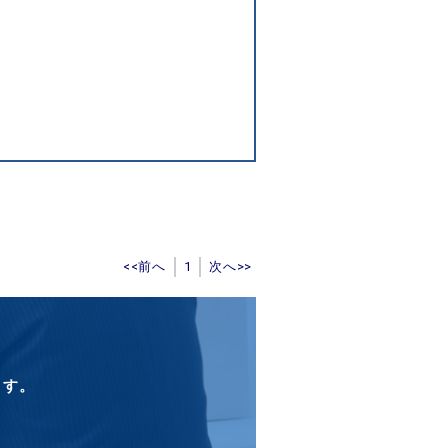
<<前へ
1
次へ>>
ます。