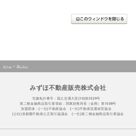
>
ホーム
買いたい
みずほ不動産販売株式会社
宅建免許番号：国土交通大臣(10)第3529号
第二種金融商品取引業登録：関東財務局長（金商）第1508号
加盟団体：(一社)不動産協会 (一社)不動産流通経営協会
(公社)首都圏不動産公正取引協議会 (一社)第二種金融商品取引業協会