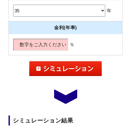
年
金利(年率)
％
シミュレーション結果