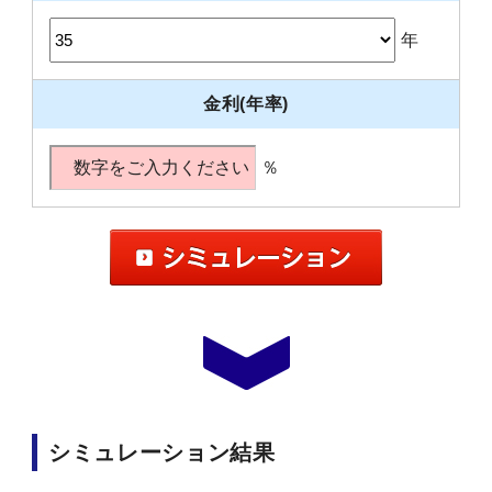
年
金利(年率)
％
シミュレーション結果