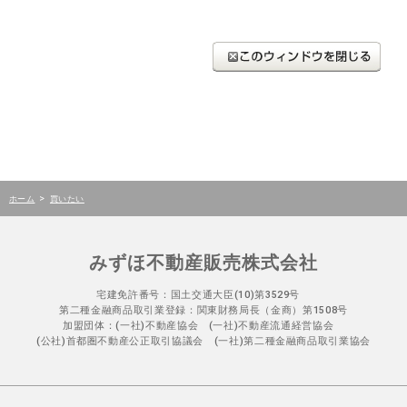
>
ホーム
買いたい
みずほ不動産販売株式会社
宅建免許番号：国土交通大臣(10)第3529号
第二種金融商品取引業登録：関東財務局長（金商）第1508号
加盟団体：(一社)不動産協会 (一社)不動産流通経営協会
(公社)首都圏不動産公正取引協議会 (一社)第二種金融商品取引業協会