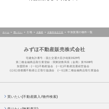
>
>
土地
>
>
>
中加賀屋の物件一覧
ホーム
買いたい
大阪府
大阪市住之江区
みずほ不動産販売株式会社
宅建免許番号：国土交通大臣(10)第3529号
第二種金融商品取引業登録：関東財務局長（金商）第1508号
加盟団体：(一社)不動産協会 (一社)不動産流通経営協会
(公社)首都圏不動産公正取引協議会 (一社)第二種金融商品取引業協会
買いたい(不動産購入/物件検索)
売りたい(無料査定)