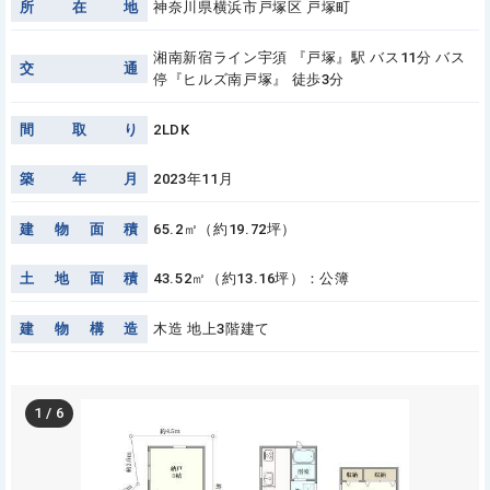
所
在
地
神奈川県横浜市戸塚区 戸塚町
湘南新宿ライン宇須 『戸塚』駅 バス11分 バス
交
通
停『ヒルズ南戸塚』 徒歩3分
間
取
り
2LDK
築
年
月
2023年11月
建
物
面
積
65.2㎡（約19.72坪）
土
地
面
積
43.52㎡（約13.16坪）：公簿
建
物
構
造
木造 地上3階建て
1
/
6