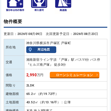
物件概要
更新日：2026年08月09日 次回更新予定日：2026年08月23日
神奈川県横浜市戸塚区 戸塚町
所在地
周辺地図
湘南新宿ライン宇須 『戸塚』駅 バス11分 バス停
交通
『ヒルズ南戸塚』 徒歩3分
2,990
価格
万円
ローンシミュレーション
間取り
2LDK
建物面積
65.2㎡（約19.72坪）
土地面積
43.52㎡（約13.16坪）：公簿
建物構造
木造 地上3階建て