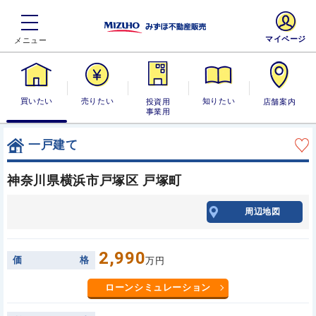
マイページ
買いたい
売りたい
投資用・事業
知りたい
店舗案内
用
一戸建て
神奈川県横浜市戸塚区 戸塚町
周辺地図
2,990
価
格
万円
ローンシミュレーション