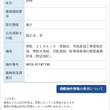
即時
年月
建築確認番
号
取引態様
媒介
公法規制そ
国土法：否
の他
間取 ２ＬＤＫ＋Ｓ 景観法、宅地造成工事規制区
備考
域、準防火地域、日影規制、駐車場条例の附置義務
区域（周辺地区）
物件番号
0013-01187130
建物状況調
－
査日
掲載物件情報の表示について
（ご注意）
価格などの上記の内容は、変更になっている場合があります。
最新の情報は担当の営業センターへお問い合わせください。