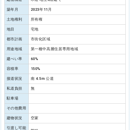
築年月
2023年11月
土地権利
所有権
地目
宅地
都市計画
市街化区域
用途地域
第一種中高層住居専用地域
建ぺい率
60%
容積率
150%
接道状況
南 4.5m 公道
私道負担
無
駐車場
その他費用
建物状況
空家
引渡し可能