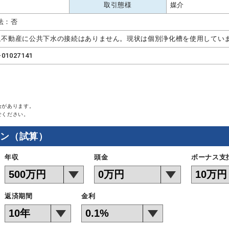
取引態様
媒介
法：否
象不動産に公共下水の接続はありません。現状は個別浄化槽を使用してい
-01027141
合があります。
せください。
ョン（試算）
年収
頭金
ボーナス支
返済期間
金利