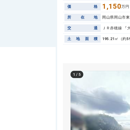
1,150
価
格
万円
所
在
地
岡山県岡山市東
交
通
ＪＲ赤穂線 『大
土
地
面
積
195.21㎡（約
1
/
5