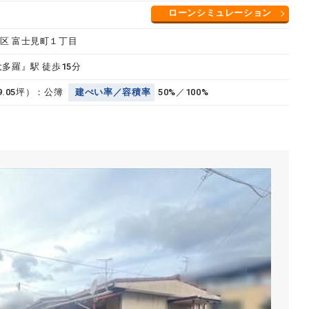
ローンシミュレーション
区 富士見町１丁目
多羅』駅 徒歩15分
59.05坪）：公簿
建
ぺ
い
率
／
容
積
率
50%／100%