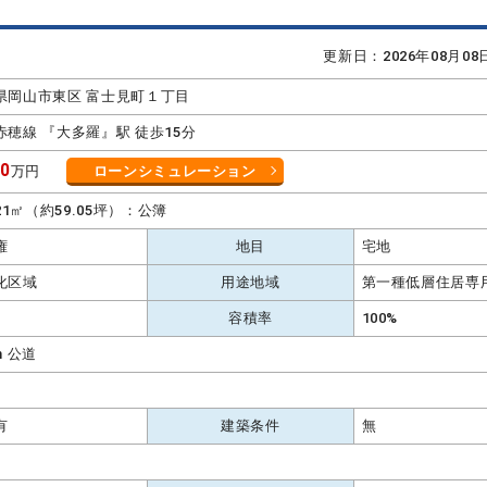
更新日：2026年08月0
県岡山市東区 富士見町１丁目
赤穂線 『大多羅』駅 徒歩15分
50
万円
ローンシミュレーション
.21㎡（約59.05坪）：公簿
権
地目
宅地
化区域
用途地域
第一種低層住居専
容積率
100%
m 公道
有
建築条件
無