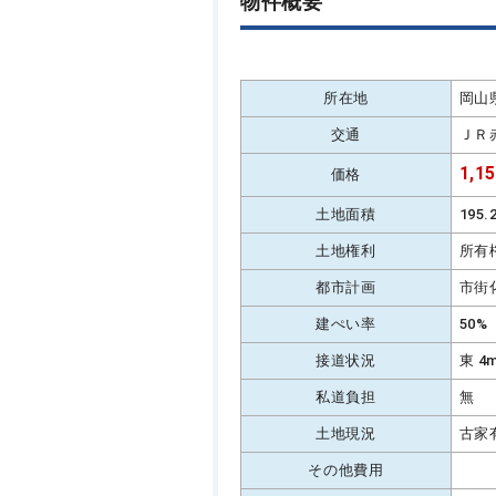
物件概要
所在地
岡山
交通
ＪＲ
1,1
価格
土地面積
195
土地権利
所有
都市計画
市街
建ぺい率
50%
接道状況
東 4
私道負担
無
土地現況
古家
その他費用